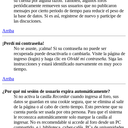
su cuenta por alguna razón. También, algunos foros
periódicamente remueven sus usuarios que no publicaron
mensajes por cierto periodo de tiempo para reducir el peso de
la base de datos. Si es así, registrese de nuevo y participe de
las discuciones.
Arriba
¡Perdí mi contraseña!
No se asuste, ¡calma! Si su contraseña no puede ser
recuperada puede desactivarla o cambiarla. Visite la página de
ingreso (login) y haga clic en
Olvidé mi contraseña
. Siga las
instrucciones y estará identificado nuevamente en muy poco
tiempo.
Arriba
¿Por qué mi sesión de usuario expira automáticamente?
Si no activa la casilla
Recordar
cuando ingresa al foro, sus
datos se guardan en una cookie segura, que se elimina al salir
de la página o al cabo de cierto tiempo. Esto previene que su
cuenta pueda ser usada por otra persona. Para que el sistema
le reconozca automáticamente solo marque la casilla al
ingresar. No es recomendable si accede al foro desde un PC
compartido, e.j. biblioteca, cyber-cafés, PCs de universidades,