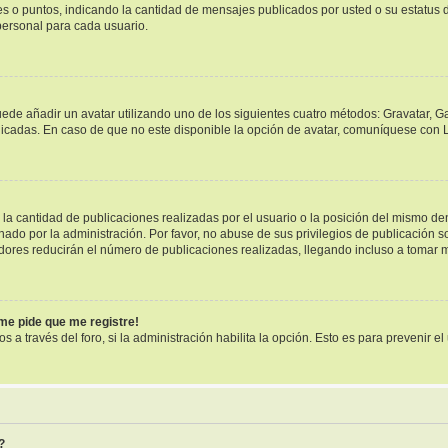
ues o puntos, indicando la cantidad de mensajes publicados por usted o su estatu
ersonal para cada usuario.
uede añadir un avatar utilizando uno de los siguientes cuatro métodos: Gravatar, G
cadas. En caso de que no este disponible la opción de avatar, comuníquese con L
a cantidad de publicaciones realizadas por el usuario o la posición del mismo dent
o por la administración. Por favor, no abuse de sus privilegios de publicación so
dores reducirán el número de publicaciones realizadas, llegando incluso a tomar m
¡me pide que me registre!
s a través del foro, si la administración habilita la opción. Esto es para prevenir 
?