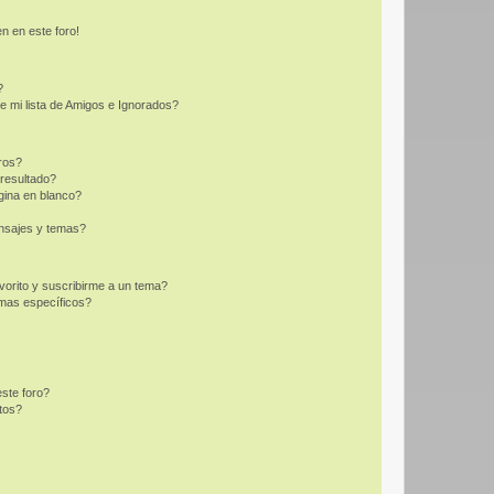
n en este foro!
?
e mi lista de Amigos e Ignorados?
ros?
resultado?
ina en blanco?
nsajes y temas?
vorito y suscribirme a un tema?
emas específicos?
ste foro?
tos?