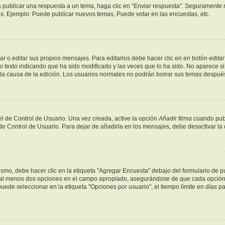
 publicar una respuesta a un tema, haga clic en "Enviar respuesta". Seguramente n
as. Ejemplo: Puede publicar nuevos temas, Puede votar en las encuestas, etc.
r o editar sus propios mensajes. Para editarlos debe hacer clic en en botón
editar
o texto indicando que ha sido modificado y las veces que lo ha sido. No aparece si
y la causa de la edición. Los usuarios normales no podrán borrar sus temas despu
l de Control de Usuario. Una vez creada, active la opción
Añadir firma
cuando publ
 de Control de Usuario. Para dejar de añadirla en los mensajes, debe desactivar la
mo, debe hacer clic en la etiqueta "Agregar Encuesta" debajo del formulario de publ
y al menos dos opciones en el campo apropiado, asegurándose de que cada opción s
de seleccionar en la etiqueta "Opciones por usuario", el tiempo límite en días para