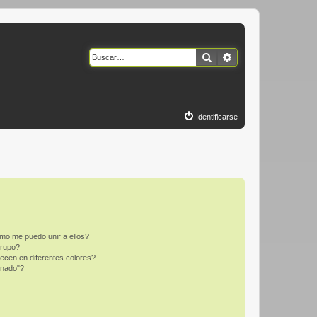
Buscar
Búsqueda avanzad
Identificarse
mo me puedo unir a ellos?
Grupo?
ecen en diferentes colores?
inado"?