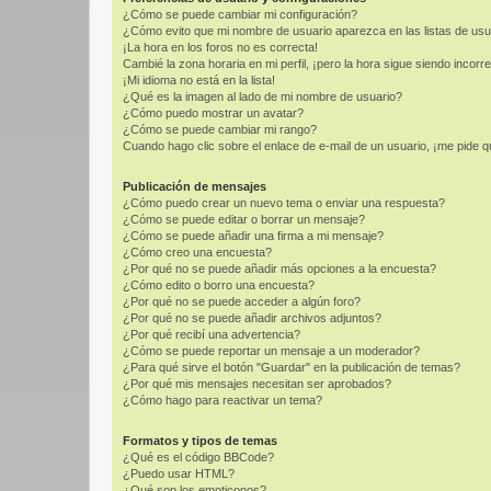
¿Cómo se puede cambiar mi configuración?
¿Cómo evito que mi nombre de usuario aparezca en las listas de us
¡La hora en los foros no es correcta!
Cambié la zona horaria en mi perfil, ¡pero la hora sigue siendo incorre
¡Mi idioma no está en la lista!
¿Qué es la imagen al lado de mi nombre de usuario?
¿Cómo puedo mostrar un avatar?
¿Cómo se puede cambiar mi rango?
Cuando hago clic sobre el enlace de e-mail de un usuario, ¡me pide q
Publicación de mensajes
¿Cómo puedo crear un nuevo tema o enviar una respuesta?
¿Cómo se puede editar o borrar un mensaje?
¿Cómo se puede añadir una firma a mi mensaje?
¿Cómo creo una encuesta?
¿Por qué no se puede añadir más opciones a la encuesta?
¿Cómo edito o borro una encuesta?
¿Por qué no se puede acceder a algún foro?
¿Por qué no se puede añadir archivos adjuntos?
¿Por qué recibí una advertencia?
¿Cómo se puede reportar un mensaje a un moderador?
¿Para qué sirve el botón "Guardar" en la publicación de temas?
¿Por qué mis mensajes necesitan ser aprobados?
¿Cómo hago para reactivar un tema?
Formatos y tipos de temas
¿Qué es el código BBCode?
¿Puedo usar HTML?
¿Qué son los emoticonos?