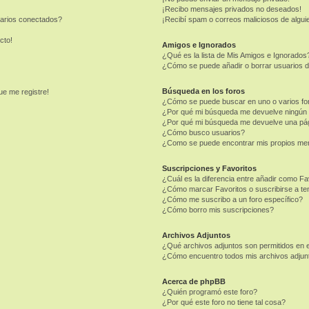
¡Recibo mensajes privados no deseados!
uarios conectados?
¡Recibí spam o correos maliciosos de alguie
cto!
Amigos e Ignorados
¿Qué es la lista de Mis Amigos e Ignorados
¿Cómo se puede añadir o borrar usuarios d
Búsqueda en los foros
ue me registre!
¿Cómo se puede buscar en uno o varios fo
¿Por qué mi búsqueda me devuelve ningún 
¿Por qué mi búsqueda me devuelve una pág
¿Cómo busco usuarios?
¿Como se puede encontrar mis propios me
Suscripciones y Favoritos
¿Cuál es la diferencia entre añadir como Fa
¿Cómo marcar Favoritos o suscribirse a t
¿Cómo me suscribo a un foro específico?
¿Cómo borro mis suscripciones?
Archivos Adjuntos
¿Qué archivos adjuntos son permitidos en e
¿Cómo encuentro todos mis archivos adjun
Acerca de phpBB
¿Quién programó este foro?
¿Por qué este foro no tiene tal cosa?