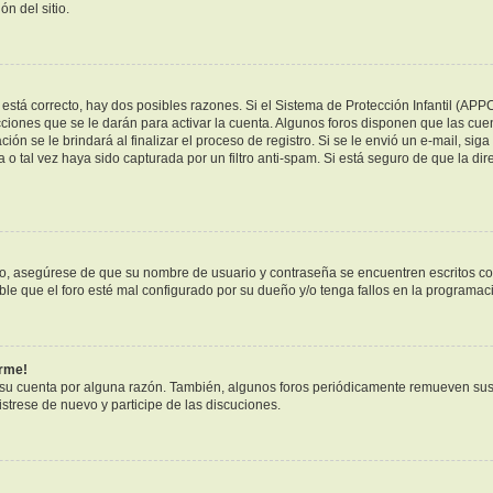
n del sitio.
está correcto, hay dos posibles razones. Si el Sistema de Protección Infantil (APP
ciones que se le darán para activar la cuenta. Algunos foros disponen que las cue
ión se le brindará al finalizar el proceso de registro. Si se le envió un e-mail, sig
 o tal vez haya sido capturada por un filtro anti-spam. Si está seguro de que la di
ero, asegúrese de que su nombre de usuario y contraseña se encuentren escritos c
e que el foro esté mal configurado por su dueño y/o tenga fallos en la programaci
arme!
 su cuenta por alguna razón. También, algunos foros periódicamente remueven sus
istrese de nuevo y participe de las discuciones.