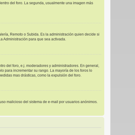
s dentro del foro. La segunda, usualmente una imagen más
alería, Remoto o Subida. Es la administración quien decide si
a Administración para que sea activada.
ro del foro, e.j. moderadores y administradores. En general,
lo para incrementar su rango. La mayoría de los foros lo
edidas mas drásticas, como la expulsión del foro.
el uso malicioso del sistema de e-mail por usuarios anónimos.