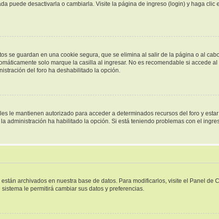
a puede desactivarla o cambiarla. Visite la página de ingreso (login) y haga clic
tos se guardan en una cookie segura, que se elimina al salir de la página o al cab
omáticamente solo marque la casilla al ingresar. No es recomendable si accede al f
inistración del foro ha deshabilitado la opción.
ales le mantienen autorizado para acceder a determinados recursos del foro y esta
i la administración ha habilitado la opción. Si está teniendo problemas con el ingr
s están archivados en nuestra base de datos. Para modificarlos, visite el Panel de
e sistema le permitirá cambiar sus datos y preferencias.