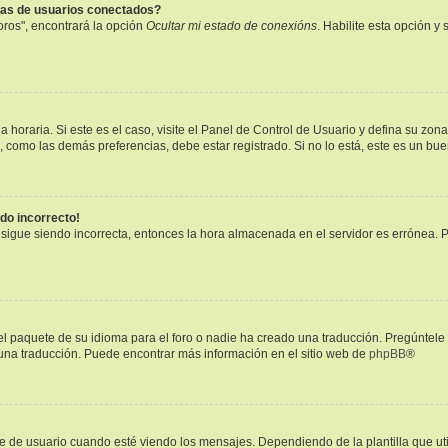
tas de usuarios conectados?
oros", encontrará la opción
Ocultar mi estado de conexións
. Habilite esta opción 
 horaria. Si este es el caso, visite el Panel de Control de Usuario y defina su zon
, como las demás preferencias, debe estar registrado. Si no lo está, este es un b
ndo incorrecto!
a sigue siendo incorrecta, entonces la hora almacenada en el servidor es errónea. 
l paquete de su idioma para el foro o nadie ha creado una traducción. Pregúntele 
r una traducción. Puede encontrar más información en el sitio web de
phpBB
®
 usuario cuando esté viendo los mensajes. Dependiendo de la plantilla que utilic