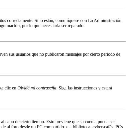
ritos correctamente. Si lo están, comuníquese con La Administración
ogramación, por lo que necesitaría ser reparado.
even sus usuarios que no publicaron mensajes por cierto periodo de
ga clic en
Olvidé mi contraseña
. Siga las instrucciones y estará
o al cabo de cierto tiempo. Esto previene que su cuenta pueda ser
ede al foro desde un PC compartido, e.j. biblioteca, cyber-cafés, PCs