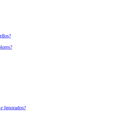
ellos?
lores?
 e Ignorados?