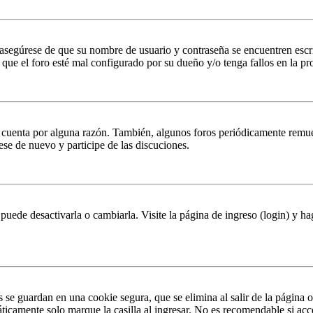
, asegúrese de que su nombre de usuario y contraseña se encuentren esc
que el foro esté mal configurado por su dueño y/o tenga fallos en la pr
u cuenta por alguna razón. También, algunos foros periódicamente remu
rese de nuevo y participe de las discuciones.
puede desactivarla o cambiarla. Visite la página de ingreso (login) y ha
s se guardan en una cookie segura, que se elimina al salir de la página 
ticamente solo marque la casilla al ingresar. No es recomendable si acc