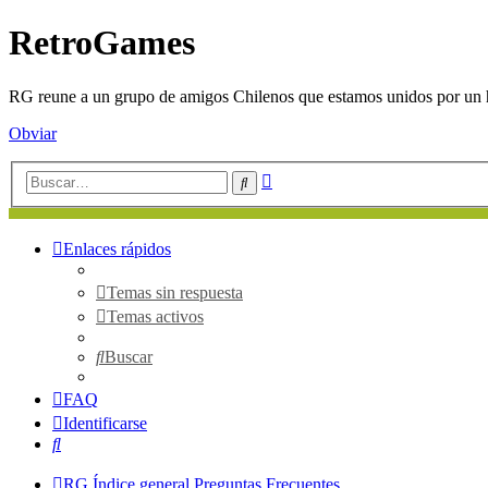
RetroGames
RG reune a un grupo de amigos Chilenos que estamos unidos por un h
Obviar
Búsqueda
Buscar
avanzada
Enlaces rápidos
Temas sin respuesta
Temas activos
Buscar
FAQ
Identificarse
Buscar
RG
Índice general
Preguntas Frecuentes