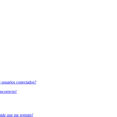
e usuarios conectados?
incorrecto!
pide que me registre!