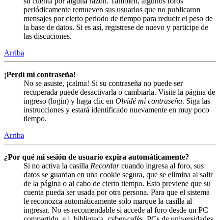
su cuenta por alguna razón. También, algunos foros
periódicamente remueven sus usuarios que no publicaron
mensajes por cierto periodo de tiempo para reducir el peso de
la base de datos. Si es así, registrese de nuevo y participe de
las discuciones.
Arriba
¡Perdí mi contraseña!
No se asuste, ¡calma! Si su contraseña no puede ser
recuperada puede desactivarla o cambiarla. Visite la página de
ingreso (login) y haga clic en
Olvidé mi contraseña
. Siga las
instrucciones y estará identificado nuevamente en muy poco
tiempo.
Arriba
¿Por qué mi sesión de usuario expira automáticamente?
Si no activa la casilla
Recordar
cuando ingresa al foro, sus
datos se guardan en una cookie segura, que se elimina al salir
de la página o al cabo de cierto tiempo. Esto previene que su
cuenta pueda ser usada por otra persona. Para que el sistema
le reconozca automáticamente solo marque la casilla al
ingresar. No es recomendable si accede al foro desde un PC
compartido, e.j. biblioteca, cyber-cafés, PCs de universidades,