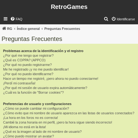
RetroGames
B
FAQ
Identificarse
u
RG
Índice general
Preguntas Frecuentes
s
Preguntas Frecuentes
c
a
Problemas acerca de la identificación y el registro
¿Por qué me tengo que registrar?
r
¿Qué es COPPA? (APPCO)
¿Por qué no puedo registrarme?
Me he registrado ¡y no me puedo identificar!
¿Por qué no puedo identificarme?
Hace un tiempo me registré, ¡pero ahora no puedo conectarme!
¡Perdí mi contraseña!
¿Por qué mi sesión de usuario expira automáticamente?
¿Cuál es la función de "Borrar cookies"?
Preferencias de usuario y configuraciones
¿Cómo se puede cambiar mi configuración?
¿Cómo evito que mi nombre de usuario aparezca en las listas de usuarios conectados?
¡La hora en los foros no es correcta!
Cambié la zona horaria en mi perfil, ¡pero la hora sigue siendo incorrecto!
¡Mi idioma no está en la lista!
¿Qué es la imagen al lado de mi nombre de usuario?
¿Cómo puedo mostrar un avatar?