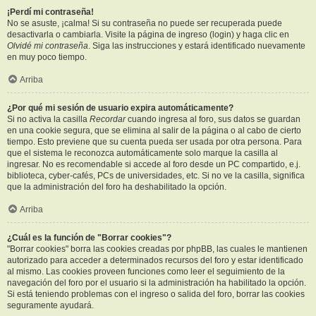
¡Perdí mi contraseña!
No se asuste, ¡calma! Si su contraseña no puede ser recuperada puede
desactivarla o cambiarla. Visite la página de ingreso (login) y haga clic en
Olvidé mi contraseña
. Siga las instrucciones y estará identificado nuevamente
en muy poco tiempo.
Arriba
¿Por qué mi sesión de usuario expira automáticamente?
Si no activa la casilla
Recordar
cuando ingresa al foro, sus datos se guardan
en una cookie segura, que se elimina al salir de la página o al cabo de cierto
tiempo. Esto previene que su cuenta pueda ser usada por otra persona. Para
que el sistema le reconozca automáticamente solo marque la casilla al
ingresar. No es recomendable si accede al foro desde un PC compartido, e.j.
biblioteca, cyber-cafés, PCs de universidades, etc. Si no ve la casilla, significa
que la administración del foro ha deshabilitado la opción.
Arriba
¿Cuál es la función de "Borrar cookies"?
"Borrar cookies" borra las cookies creadas por phpBB, las cuales le mantienen
autorizado para acceder a determinados recursos del foro y estar identificado
al mismo. Las cookies proveen funciones como leer el seguimiento de la
navegación del foro por el usuario si la administración ha habilitado la opción.
Si está teniendo problemas con el ingreso o salida del foro, borrar las cookies
seguramente ayudará.