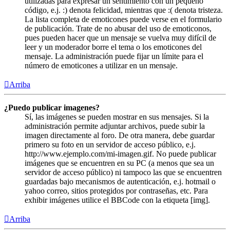
utilizadas para expresar un sentimiento con un pequeño
código, e.j. :) denota felicidad, mientras que :( denota tristeza.
La lista completa de emoticones puede verse en el formulario
de publicación. Trate de no abusar del uso de emoticonos,
pues pueden hacer que un mensaje se vuelva muy difícil de
leer y un moderador borre el tema o los emoticones del
mensaje. La administración puede fijar un límite para el
número de emoticones a utilizar en un mensaje.
Arriba
¿Puedo publicar imagenes?
Sí, las imágenes se pueden mostrar en sus mensajes. Si la
administración permite adjuntar archivos, puede subir la
imagen directamente al foro. De otra manera, debe guardar
primero su foto en un servidor de acceso público, e.j.
http://www.ejemplo.com/mi-imagen.gif. No puede publicar
imágenes que se encuentren en su PC (a menos que sea un
servidor de acceso público) ni tampoco las que se encuentren
guardadas bajo mecanismos de autenticación, e.j. hotmail o
yahoo correo, sitios protegidos por contraseñas, etc. Para
exhibir imágenes utilice el BBCode con la etiqueta [img].
Arriba