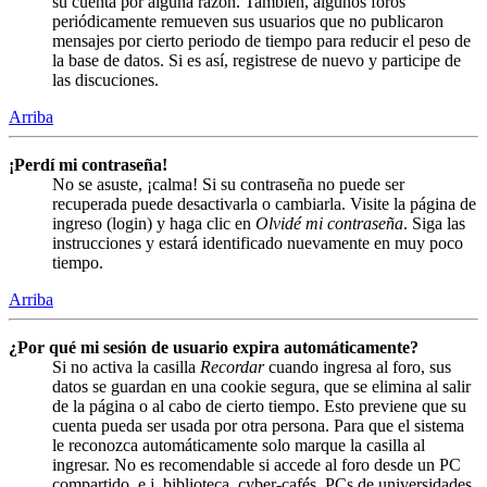
su cuenta por alguna razón. También, algunos foros
periódicamente remueven sus usuarios que no publicaron
mensajes por cierto periodo de tiempo para reducir el peso de
la base de datos. Si es así, registrese de nuevo y participe de
las discuciones.
Arriba
¡Perdí mi contraseña!
No se asuste, ¡calma! Si su contraseña no puede ser
recuperada puede desactivarla o cambiarla. Visite la página de
ingreso (login) y haga clic en
Olvidé mi contraseña
. Siga las
instrucciones y estará identificado nuevamente en muy poco
tiempo.
Arriba
¿Por qué mi sesión de usuario expira automáticamente?
Si no activa la casilla
Recordar
cuando ingresa al foro, sus
datos se guardan en una cookie segura, que se elimina al salir
de la página o al cabo de cierto tiempo. Esto previene que su
cuenta pueda ser usada por otra persona. Para que el sistema
le reconozca automáticamente solo marque la casilla al
ingresar. No es recomendable si accede al foro desde un PC
compartido, e.j. biblioteca, cyber-cafés, PCs de universidades,