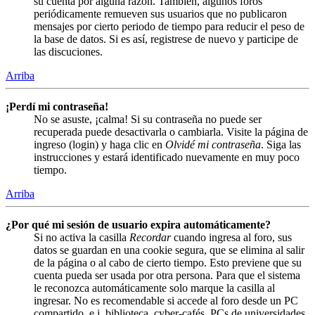
su cuenta por alguna razón. También, algunos foros
periódicamente remueven sus usuarios que no publicaron
mensajes por cierto periodo de tiempo para reducir el peso de
la base de datos. Si es así, registrese de nuevo y participe de
las discuciones.
Arriba
¡Perdí mi contraseña!
No se asuste, ¡calma! Si su contraseña no puede ser
recuperada puede desactivarla o cambiarla. Visite la página de
ingreso (login) y haga clic en
Olvidé mi contraseña
. Siga las
instrucciones y estará identificado nuevamente en muy poco
tiempo.
Arriba
¿Por qué mi sesión de usuario expira automáticamente?
Si no activa la casilla
Recordar
cuando ingresa al foro, sus
datos se guardan en una cookie segura, que se elimina al salir
de la página o al cabo de cierto tiempo. Esto previene que su
cuenta pueda ser usada por otra persona. Para que el sistema
le reconozca automáticamente solo marque la casilla al
ingresar. No es recomendable si accede al foro desde un PC
compartido, e.j. biblioteca, cyber-cafés, PCs de universidades,