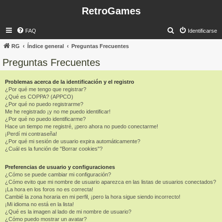
RetroGames
B
FAQ
Identificarse
u
RG
Índice general
Preguntas Frecuentes
s
Preguntas Frecuentes
c
a
Problemas acerca de la identificación y el registro
¿Por qué me tengo que registrar?
r
¿Qué es COPPA? (APPCO)
¿Por qué no puedo registrarme?
Me he registrado ¡y no me puedo identificar!
¿Por qué no puedo identificarme?
Hace un tiempo me registré, ¡pero ahora no puedo conectarme!
¡Perdí mi contraseña!
¿Por qué mi sesión de usuario expira automáticamente?
¿Cuál es la función de "Borrar cookies"?
Preferencias de usuario y configuraciones
¿Cómo se puede cambiar mi configuración?
¿Cómo evito que mi nombre de usuario aparezca en las listas de usuarios conectados?
¡La hora en los foros no es correcta!
Cambié la zona horaria en mi perfil, ¡pero la hora sigue siendo incorrecto!
¡Mi idioma no está en la lista!
¿Qué es la imagen al lado de mi nombre de usuario?
¿Cómo puedo mostrar un avatar?