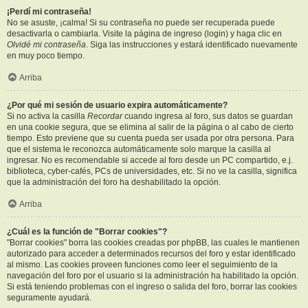
¡Perdí mi contraseña!
No se asuste, ¡calma! Si su contraseña no puede ser recuperada puede
desactivarla o cambiarla. Visite la página de ingreso (login) y haga clic en
Olvidé mi contraseña
. Siga las instrucciones y estará identificado nuevamente
en muy poco tiempo.
Arriba
¿Por qué mi sesión de usuario expira automáticamente?
Si no activa la casilla
Recordar
cuando ingresa al foro, sus datos se guardan
en una cookie segura, que se elimina al salir de la página o al cabo de cierto
tiempo. Esto previene que su cuenta pueda ser usada por otra persona. Para
que el sistema le reconozca automáticamente solo marque la casilla al
ingresar. No es recomendable si accede al foro desde un PC compartido, e.j.
biblioteca, cyber-cafés, PCs de universidades, etc. Si no ve la casilla, significa
que la administración del foro ha deshabilitado la opción.
Arriba
¿Cuál es la función de "Borrar cookies"?
"Borrar cookies" borra las cookies creadas por phpBB, las cuales le mantienen
autorizado para acceder a determinados recursos del foro y estar identificado
al mismo. Las cookies proveen funciones como leer el seguimiento de la
navegación del foro por el usuario si la administración ha habilitado la opción.
Si está teniendo problemas con el ingreso o salida del foro, borrar las cookies
seguramente ayudará.