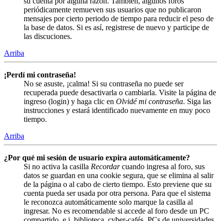
su cuenta por alguna razón. También, algunos foros
periódicamente remueven sus usuarios que no publicaron
mensajes por cierto periodo de tiempo para reducir el peso de
la base de datos. Si es así, registrese de nuevo y participe de
las discuciones.
Arriba
¡Perdí mi contraseña!
No se asuste, ¡calma! Si su contraseña no puede ser
recuperada puede desactivarla o cambiarla. Visite la página de
ingreso (login) y haga clic en
Olvidé mi contraseña
. Siga las
instrucciones y estará identificado nuevamente en muy poco
tiempo.
Arriba
¿Por qué mi sesión de usuario expira automáticamente?
Si no activa la casilla
Recordar
cuando ingresa al foro, sus
datos se guardan en una cookie segura, que se elimina al salir
de la página o al cabo de cierto tiempo. Esto previene que su
cuenta pueda ser usada por otra persona. Para que el sistema
le reconozca automáticamente solo marque la casilla al
ingresar. No es recomendable si accede al foro desde un PC
compartido, e.j. biblioteca, cyber-cafés, PCs de universidades,