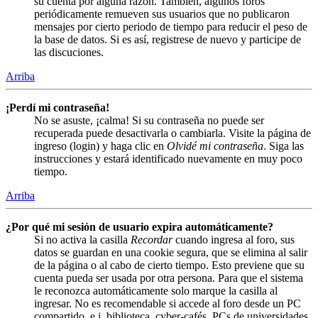
su cuenta por alguna razón. También, algunos foros
periódicamente remueven sus usuarios que no publicaron
mensajes por cierto periodo de tiempo para reducir el peso de
la base de datos. Si es así, registrese de nuevo y participe de
las discuciones.
Arriba
¡Perdí mi contraseña!
No se asuste, ¡calma! Si su contraseña no puede ser
recuperada puede desactivarla o cambiarla. Visite la página de
ingreso (login) y haga clic en
Olvidé mi contraseña
. Siga las
instrucciones y estará identificado nuevamente en muy poco
tiempo.
Arriba
¿Por qué mi sesión de usuario expira automáticamente?
Si no activa la casilla
Recordar
cuando ingresa al foro, sus
datos se guardan en una cookie segura, que se elimina al salir
de la página o al cabo de cierto tiempo. Esto previene que su
cuenta pueda ser usada por otra persona. Para que el sistema
le reconozca automáticamente solo marque la casilla al
ingresar. No es recomendable si accede al foro desde un PC
compartido, e.j. biblioteca, cyber-cafés, PCs de universidades,