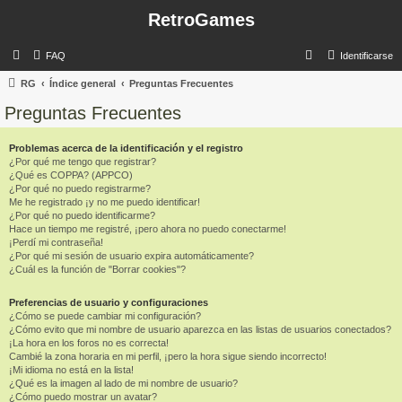
RetroGames
B
FAQ
Identificarse
u
RG
Índice general
Preguntas Frecuentes
s
Preguntas Frecuentes
c
a
Problemas acerca de la identificación y el registro
¿Por qué me tengo que registrar?
r
¿Qué es COPPA? (APPCO)
¿Por qué no puedo registrarme?
Me he registrado ¡y no me puedo identificar!
¿Por qué no puedo identificarme?
Hace un tiempo me registré, ¡pero ahora no puedo conectarme!
¡Perdí mi contraseña!
¿Por qué mi sesión de usuario expira automáticamente?
¿Cuál es la función de "Borrar cookies"?
Preferencias de usuario y configuraciones
¿Cómo se puede cambiar mi configuración?
¿Cómo evito que mi nombre de usuario aparezca en las listas de usuarios conectados?
¡La hora en los foros no es correcta!
Cambié la zona horaria en mi perfil, ¡pero la hora sigue siendo incorrecto!
¡Mi idioma no está en la lista!
¿Qué es la imagen al lado de mi nombre de usuario?
¿Cómo puedo mostrar un avatar?