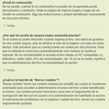
¡Perdí mi contraseña!
No se asuste, ¡calma! Si su contraseña no puede ser recuperada puede
desactivarla o cambiarla. Visite la página de ingreso (login) y haga clic en
Olvidé mi contraseña
. Siga las instrucciones y estará identificado nuevamente
en muy poco tiempo.
Arriba
¿Por qué mi sesión de usuario expira automáticamente?
Si no activa la casilla
Recordar
cuando ingresa al foro, sus datos se guardan
en una cookie segura, que se elimina al salir de la página o al cabo de cierto
tiempo. Esto previene que su cuenta pueda ser usada por otra persona. Para
que el sistema le reconozca automáticamente solo marque la casilla al
ingresar. No es recomendable si accede al foro desde un PC compartido, e.j.
biblioteca, cyber-cafés, PCs de universidades, etc. Si no ve la casilla, significa
que la administración del foro ha deshabilitado la opción.
Arriba
¿Cuál es la función de "Borrar cookies"?
"Borrar cookies" borra las cookies creadas por phpBB, las cuales le mantienen
autorizado para acceder a determinados recursos del foro y estar identificado
al mismo. Las cookies proveen funciones como leer el seguimiento de la
navegación del foro por el usuario si la administración ha habilitado la opción.
Si está teniendo problemas con el ingreso o salida del foro, borrar las cookies
seguramente ayudará.