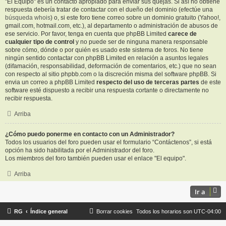
"El Equipo" es un contacto apropiado para enviar sus quejas. Si así no obtiene
respuesta debería tratar de contactar con el dueño del dominio (efectúe una
búsqueda whois
) o, si este foro tiene correo sobre un dominio gratuito (Yahoo!,
gmail.com, hotmail.com, etc.), al departamento o administración de abusos de
ese servicio. Por favor, tenga en cuenta que phpBB Limited
carece de
cualquier tipo de control
y no puede ser de ninguna manera responsable
sobre cómo, dónde o por quién es usado este sistema de foros. No tiene
ningún sentido contactar con phpBB Limited en relación a asuntos legales
(difamación, responsabilidad, deformación de comentarios, etc.) que no sean
con respecto al sitio phpbb.com o la discreción misma del software phpBB. Si
envia un correo a phpBB Limited
respecto del uso de terceras partes
de este
software esté dispuesto a recibir una respuesta cortante o directamente no
recibir respuesta.
Arriba
¿Cómo puedo ponerme en contacto con un Administrador?
Todos los usuarios del foro pueden usar el formulario “Contáctenos”, si está
opción ha sido habilitada por el Administrador del foro.
Los miembros del foro también pueden usar el enlace "El equipo".
Arriba
Ir a
RG
Índice general
Borrar cookies
Todos los horarios son
UTC-04:00