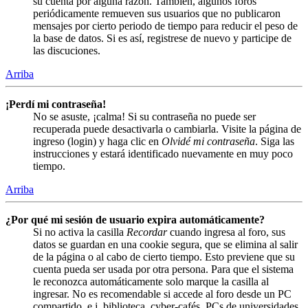
su cuenta por alguna razón. También, algunos foros
periódicamente remueven sus usuarios que no publicaron
mensajes por cierto periodo de tiempo para reducir el peso de
la base de datos. Si es así, registrese de nuevo y participe de
las discuciones.
Arriba
¡Perdí mi contraseña!
No se asuste, ¡calma! Si su contraseña no puede ser
recuperada puede desactivarla o cambiarla. Visite la página de
ingreso (login) y haga clic en
Olvidé mi contraseña
. Siga las
instrucciones y estará identificado nuevamente en muy poco
tiempo.
Arriba
¿Por qué mi sesión de usuario expira automáticamente?
Si no activa la casilla
Recordar
cuando ingresa al foro, sus
datos se guardan en una cookie segura, que se elimina al salir
de la página o al cabo de cierto tiempo. Esto previene que su
cuenta pueda ser usada por otra persona. Para que el sistema
le reconozca automáticamente solo marque la casilla al
ingresar. No es recomendable si accede al foro desde un PC
compartido, e.j. biblioteca, cyber-cafés, PCs de universidades,