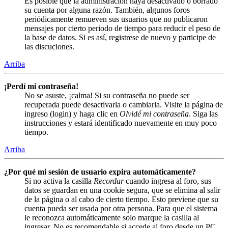
Es posible que la administración haya desactivado o borrado
su cuenta por alguna razón. También, algunos foros
periódicamente remueven sus usuarios que no publicaron
mensajes por cierto periodo de tiempo para reducir el peso de
la base de datos. Si es así, registrese de nuevo y participe de
las discuciones.
Arriba
¡Perdí mi contraseña!
No se asuste, ¡calma! Si su contraseña no puede ser
recuperada puede desactivarla o cambiarla. Visite la página de
ingreso (login) y haga clic en
Olvidé mi contraseña
. Siga las
instrucciones y estará identificado nuevamente en muy poco
tiempo.
Arriba
¿Por qué mi sesión de usuario expira automáticamente?
Si no activa la casilla
Recordar
cuando ingresa al foro, sus
datos se guardan en una cookie segura, que se elimina al salir
de la página o al cabo de cierto tiempo. Esto previene que su
cuenta pueda ser usada por otra persona. Para que el sistema
le reconozca automáticamente solo marque la casilla al
ingresar. No es recomendable si accede al foro desde un PC