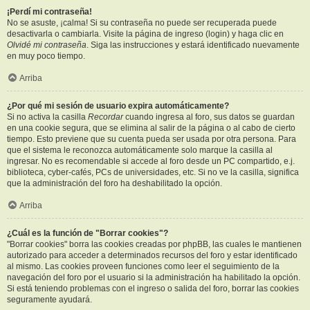
¡Perdí mi contraseña!
No se asuste, ¡calma! Si su contraseña no puede ser recuperada puede
desactivarla o cambiarla. Visite la página de ingreso (login) y haga clic en
Olvidé mi contraseña
. Siga las instrucciones y estará identificado nuevamente
en muy poco tiempo.
Arriba
¿Por qué mi sesión de usuario expira automáticamente?
Si no activa la casilla
Recordar
cuando ingresa al foro, sus datos se guardan
en una cookie segura, que se elimina al salir de la página o al cabo de cierto
tiempo. Esto previene que su cuenta pueda ser usada por otra persona. Para
que el sistema le reconozca automáticamente solo marque la casilla al
ingresar. No es recomendable si accede al foro desde un PC compartido, e.j.
biblioteca, cyber-cafés, PCs de universidades, etc. Si no ve la casilla, significa
que la administración del foro ha deshabilitado la opción.
Arriba
¿Cuál es la función de "Borrar cookies"?
"Borrar cookies" borra las cookies creadas por phpBB, las cuales le mantienen
autorizado para acceder a determinados recursos del foro y estar identificado
al mismo. Las cookies proveen funciones como leer el seguimiento de la
navegación del foro por el usuario si la administración ha habilitado la opción.
Si está teniendo problemas con el ingreso o salida del foro, borrar las cookies
seguramente ayudará.