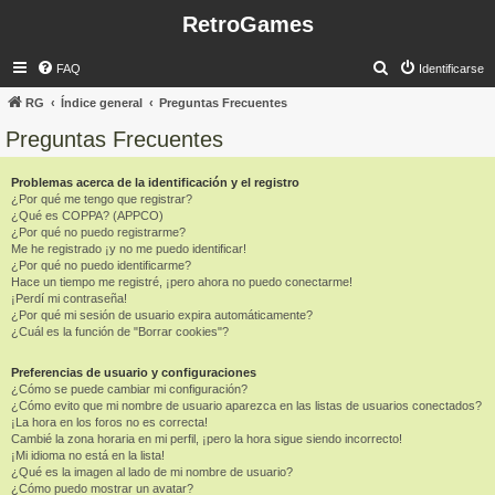
RetroGames
B
FAQ
Identificarse
u
RG
Índice general
Preguntas Frecuentes
s
Preguntas Frecuentes
c
a
Problemas acerca de la identificación y el registro
¿Por qué me tengo que registrar?
r
¿Qué es COPPA? (APPCO)
¿Por qué no puedo registrarme?
Me he registrado ¡y no me puedo identificar!
¿Por qué no puedo identificarme?
Hace un tiempo me registré, ¡pero ahora no puedo conectarme!
¡Perdí mi contraseña!
¿Por qué mi sesión de usuario expira automáticamente?
¿Cuál es la función de "Borrar cookies"?
Preferencias de usuario y configuraciones
¿Cómo se puede cambiar mi configuración?
¿Cómo evito que mi nombre de usuario aparezca en las listas de usuarios conectados?
¡La hora en los foros no es correcta!
Cambié la zona horaria en mi perfil, ¡pero la hora sigue siendo incorrecto!
¡Mi idioma no está en la lista!
¿Qué es la imagen al lado de mi nombre de usuario?
¿Cómo puedo mostrar un avatar?