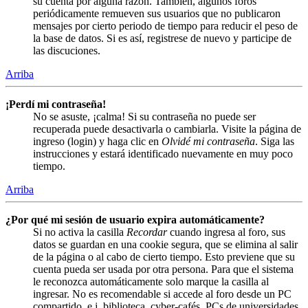
su cuenta por alguna razón. También, algunos foros
periódicamente remueven sus usuarios que no publicaron
mensajes por cierto periodo de tiempo para reducir el peso de
la base de datos. Si es así, registrese de nuevo y participe de
las discuciones.
Arriba
¡Perdí mi contraseña!
No se asuste, ¡calma! Si su contraseña no puede ser
recuperada puede desactivarla o cambiarla. Visite la página de
ingreso (login) y haga clic en
Olvidé mi contraseña
. Siga las
instrucciones y estará identificado nuevamente en muy poco
tiempo.
Arriba
¿Por qué mi sesión de usuario expira automáticamente?
Si no activa la casilla
Recordar
cuando ingresa al foro, sus
datos se guardan en una cookie segura, que se elimina al salir
de la página o al cabo de cierto tiempo. Esto previene que su
cuenta pueda ser usada por otra persona. Para que el sistema
le reconozca automáticamente solo marque la casilla al
ingresar. No es recomendable si accede al foro desde un PC
compartido, e.j. biblioteca, cyber-cafés, PCs de universidades,