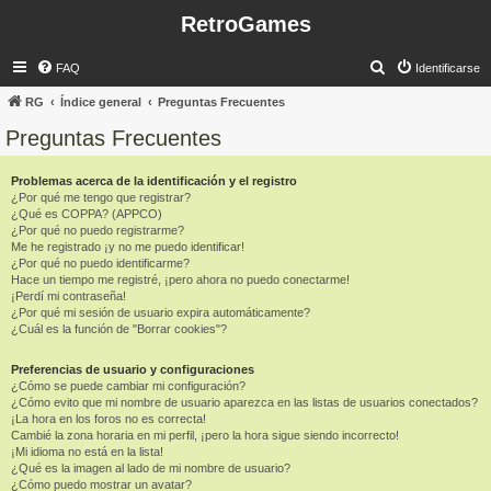
RetroGames
B
FAQ
Identificarse
u
RG
Índice general
Preguntas Frecuentes
s
Preguntas Frecuentes
c
a
Problemas acerca de la identificación y el registro
¿Por qué me tengo que registrar?
r
¿Qué es COPPA? (APPCO)
¿Por qué no puedo registrarme?
Me he registrado ¡y no me puedo identificar!
¿Por qué no puedo identificarme?
Hace un tiempo me registré, ¡pero ahora no puedo conectarme!
¡Perdí mi contraseña!
¿Por qué mi sesión de usuario expira automáticamente?
¿Cuál es la función de "Borrar cookies"?
Preferencias de usuario y configuraciones
¿Cómo se puede cambiar mi configuración?
¿Cómo evito que mi nombre de usuario aparezca en las listas de usuarios conectados?
¡La hora en los foros no es correcta!
Cambié la zona horaria en mi perfil, ¡pero la hora sigue siendo incorrecto!
¡Mi idioma no está en la lista!
¿Qué es la imagen al lado de mi nombre de usuario?
¿Cómo puedo mostrar un avatar?