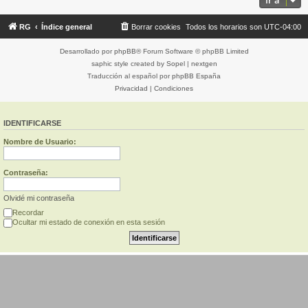
Ir a
RG
Índice general
Borrar cookies
Todos los horarios son
UTC-04:00
Desarrollado por
phpBB
® Forum Software © phpBB Limited
saphic style created by
Sopel
|
nextgen
Traducción al español por
phpBB España
Privacidad
|
Condiciones
IDENTIFICARSE
Nombre de Usuario:
Contraseña:
Olvidé mi contraseña
Recordar
Ocultar mi estado de conexión en esta sesión