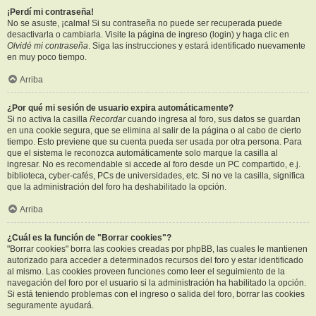
¡Perdí mi contraseña!
No se asuste, ¡calma! Si su contraseña no puede ser recuperada puede
desactivarla o cambiarla. Visite la página de ingreso (login) y haga clic en
Olvidé mi contraseña
. Siga las instrucciones y estará identificado nuevamente
en muy poco tiempo.
Arriba
¿Por qué mi sesión de usuario expira automáticamente?
Si no activa la casilla
Recordar
cuando ingresa al foro, sus datos se guardan
en una cookie segura, que se elimina al salir de la página o al cabo de cierto
tiempo. Esto previene que su cuenta pueda ser usada por otra persona. Para
que el sistema le reconozca automáticamente solo marque la casilla al
ingresar. No es recomendable si accede al foro desde un PC compartido, e.j.
biblioteca, cyber-cafés, PCs de universidades, etc. Si no ve la casilla, significa
que la administración del foro ha deshabilitado la opción.
Arriba
¿Cuál es la función de "Borrar cookies"?
"Borrar cookies" borra las cookies creadas por phpBB, las cuales le mantienen
autorizado para acceder a determinados recursos del foro y estar identificado
al mismo. Las cookies proveen funciones como leer el seguimiento de la
navegación del foro por el usuario si la administración ha habilitado la opción.
Si está teniendo problemas con el ingreso o salida del foro, borrar las cookies
seguramente ayudará.