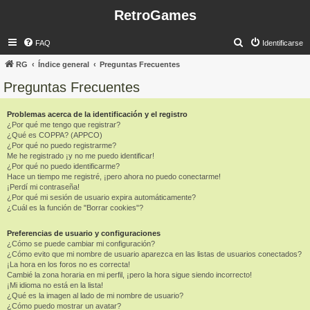
RetroGames
B
FAQ
Identificarse
u
RG
Índice general
Preguntas Frecuentes
s
Preguntas Frecuentes
c
a
Problemas acerca de la identificación y el registro
¿Por qué me tengo que registrar?
r
¿Qué es COPPA? (APPCO)
¿Por qué no puedo registrarme?
Me he registrado ¡y no me puedo identificar!
¿Por qué no puedo identificarme?
Hace un tiempo me registré, ¡pero ahora no puedo conectarme!
¡Perdí mi contraseña!
¿Por qué mi sesión de usuario expira automáticamente?
¿Cuál es la función de "Borrar cookies"?
Preferencias de usuario y configuraciones
¿Cómo se puede cambiar mi configuración?
¿Cómo evito que mi nombre de usuario aparezca en las listas de usuarios conectados?
¡La hora en los foros no es correcta!
Cambié la zona horaria en mi perfil, ¡pero la hora sigue siendo incorrecto!
¡Mi idioma no está en la lista!
¿Qué es la imagen al lado de mi nombre de usuario?
¿Cómo puedo mostrar un avatar?