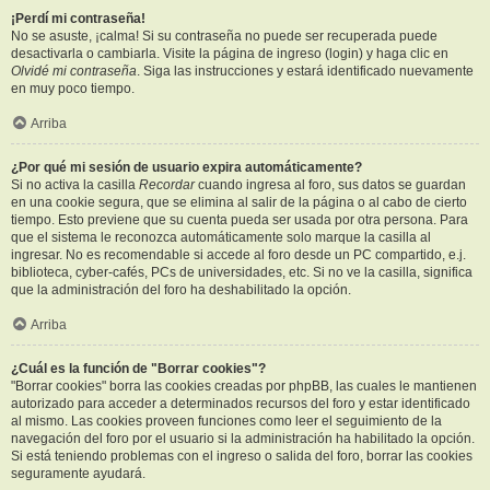
¡Perdí mi contraseña!
No se asuste, ¡calma! Si su contraseña no puede ser recuperada puede
desactivarla o cambiarla. Visite la página de ingreso (login) y haga clic en
Olvidé mi contraseña
. Siga las instrucciones y estará identificado nuevamente
en muy poco tiempo.
Arriba
¿Por qué mi sesión de usuario expira automáticamente?
Si no activa la casilla
Recordar
cuando ingresa al foro, sus datos se guardan
en una cookie segura, que se elimina al salir de la página o al cabo de cierto
tiempo. Esto previene que su cuenta pueda ser usada por otra persona. Para
que el sistema le reconozca automáticamente solo marque la casilla al
ingresar. No es recomendable si accede al foro desde un PC compartido, e.j.
biblioteca, cyber-cafés, PCs de universidades, etc. Si no ve la casilla, significa
que la administración del foro ha deshabilitado la opción.
Arriba
¿Cuál es la función de "Borrar cookies"?
"Borrar cookies" borra las cookies creadas por phpBB, las cuales le mantienen
autorizado para acceder a determinados recursos del foro y estar identificado
al mismo. Las cookies proveen funciones como leer el seguimiento de la
navegación del foro por el usuario si la administración ha habilitado la opción.
Si está teniendo problemas con el ingreso o salida del foro, borrar las cookies
seguramente ayudará.