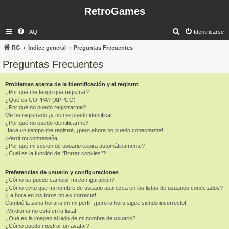
RetroGames
B
FAQ
Identificarse
u
RG
Índice general
Preguntas Frecuentes
s
Preguntas Frecuentes
c
a
Problemas acerca de la identificación y el registro
¿Por qué me tengo que registrar?
r
¿Qué es COPPA? (APPCO)
¿Por qué no puedo registrarme?
Me he registrado ¡y no me puedo identificar!
¿Por qué no puedo identificarme?
Hace un tiempo me registré, ¡pero ahora no puedo conectarme!
¡Perdí mi contraseña!
¿Por qué mi sesión de usuario expira automáticamente?
¿Cuál es la función de "Borrar cookies"?
Preferencias de usuario y configuraciones
¿Cómo se puede cambiar mi configuración?
¿Cómo evito que mi nombre de usuario aparezca en las listas de usuarios conectados?
¡La hora en los foros no es correcta!
Cambié la zona horaria en mi perfil, ¡pero la hora sigue siendo incorrecto!
¡Mi idioma no está en la lista!
¿Qué es la imagen al lado de mi nombre de usuario?
¿Cómo puedo mostrar un avatar?