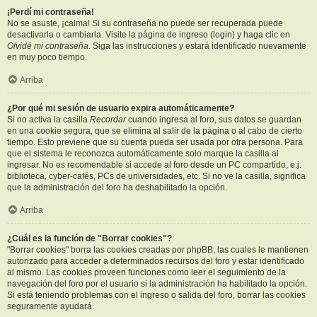
¡Perdí mi contraseña!
No se asuste, ¡calma! Si su contraseña no puede ser recuperada puede
desactivarla o cambiarla. Visite la página de ingreso (login) y haga clic en
Olvidé mi contraseña
. Siga las instrucciones y estará identificado nuevamente
en muy poco tiempo.
Arriba
¿Por qué mi sesión de usuario expira automáticamente?
Si no activa la casilla
Recordar
cuando ingresa al foro, sus datos se guardan
en una cookie segura, que se elimina al salir de la página o al cabo de cierto
tiempo. Esto previene que su cuenta pueda ser usada por otra persona. Para
que el sistema le reconozca automáticamente solo marque la casilla al
ingresar. No es recomendable si accede al foro desde un PC compartido, e.j.
biblioteca, cyber-cafés, PCs de universidades, etc. Si no ve la casilla, significa
que la administración del foro ha deshabilitado la opción.
Arriba
¿Cuál es la función de "Borrar cookies"?
"Borrar cookies" borra las cookies creadas por phpBB, las cuales le mantienen
autorizado para acceder a determinados recursos del foro y estar identificado
al mismo. Las cookies proveen funciones como leer el seguimiento de la
navegación del foro por el usuario si la administración ha habilitado la opción.
Si está teniendo problemas con el ingreso o salida del foro, borrar las cookies
seguramente ayudará.