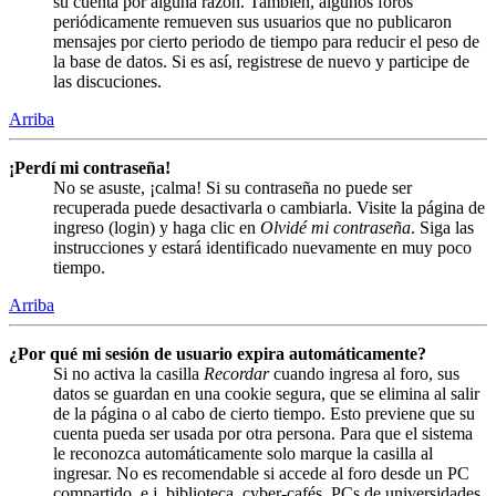
su cuenta por alguna razón. También, algunos foros
periódicamente remueven sus usuarios que no publicaron
mensajes por cierto periodo de tiempo para reducir el peso de
la base de datos. Si es así, registrese de nuevo y participe de
las discuciones.
Arriba
¡Perdí mi contraseña!
No se asuste, ¡calma! Si su contraseña no puede ser
recuperada puede desactivarla o cambiarla. Visite la página de
ingreso (login) y haga clic en
Olvidé mi contraseña
. Siga las
instrucciones y estará identificado nuevamente en muy poco
tiempo.
Arriba
¿Por qué mi sesión de usuario expira automáticamente?
Si no activa la casilla
Recordar
cuando ingresa al foro, sus
datos se guardan en una cookie segura, que se elimina al salir
de la página o al cabo de cierto tiempo. Esto previene que su
cuenta pueda ser usada por otra persona. Para que el sistema
le reconozca automáticamente solo marque la casilla al
ingresar. No es recomendable si accede al foro desde un PC
compartido, e.j. biblioteca, cyber-cafés, PCs de universidades,