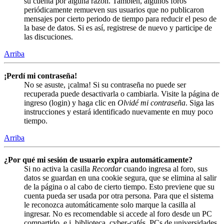
su cuenta por alguna razón. También, algunos foros
periódicamente remueven sus usuarios que no publicaron
mensajes por cierto periodo de tiempo para reducir el peso de
la base de datos. Si es así, registrese de nuevo y participe de
las discuciones.
Arriba
¡Perdí mi contraseña!
No se asuste, ¡calma! Si su contraseña no puede ser
recuperada puede desactivarla o cambiarla. Visite la página de
ingreso (login) y haga clic en
Olvidé mi contraseña
. Siga las
instrucciones y estará identificado nuevamente en muy poco
tiempo.
Arriba
¿Por qué mi sesión de usuario expira automáticamente?
Si no activa la casilla
Recordar
cuando ingresa al foro, sus
datos se guardan en una cookie segura, que se elimina al salir
de la página o al cabo de cierto tiempo. Esto previene que su
cuenta pueda ser usada por otra persona. Para que el sistema
le reconozca automáticamente solo marque la casilla al
ingresar. No es recomendable si accede al foro desde un PC
compartido, e.j. biblioteca, cyber-cafés, PCs de universidades,