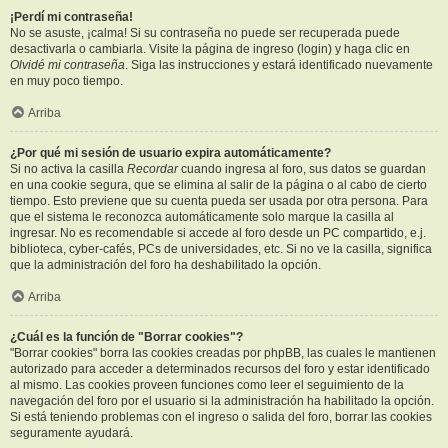
¡Perdí mi contraseña!
No se asuste, ¡calma! Si su contraseña no puede ser recuperada puede
desactivarla o cambiarla. Visite la página de ingreso (login) y haga clic en
Olvidé mi contraseña
. Siga las instrucciones y estará identificado nuevamente
en muy poco tiempo.
Arriba
¿Por qué mi sesión de usuario expira automáticamente?
Si no activa la casilla
Recordar
cuando ingresa al foro, sus datos se guardan
en una cookie segura, que se elimina al salir de la página o al cabo de cierto
tiempo. Esto previene que su cuenta pueda ser usada por otra persona. Para
que el sistema le reconozca automáticamente solo marque la casilla al
ingresar. No es recomendable si accede al foro desde un PC compartido, e.j.
biblioteca, cyber-cafés, PCs de universidades, etc. Si no ve la casilla, significa
que la administración del foro ha deshabilitado la opción.
Arriba
¿Cuál es la función de "Borrar cookies"?
"Borrar cookies" borra las cookies creadas por phpBB, las cuales le mantienen
autorizado para acceder a determinados recursos del foro y estar identificado
al mismo. Las cookies proveen funciones como leer el seguimiento de la
navegación del foro por el usuario si la administración ha habilitado la opción.
Si está teniendo problemas con el ingreso o salida del foro, borrar las cookies
seguramente ayudará.