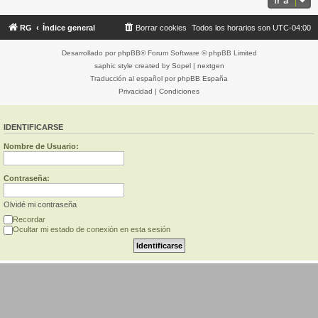
Ir a
RG
Índice general
Borrar cookies
Todos los horarios son
UTC-04:00
Desarrollado por
phpBB
® Forum Software © phpBB Limited
saphic style created by
Sopel
|
nextgen
Traducción al español por
phpBB España
Privacidad
|
Condiciones
IDENTIFICARSE
Nombre de Usuario:
Contraseña:
Olvidé mi contraseña
Recordar
Ocultar mi estado de conexión en esta sesión