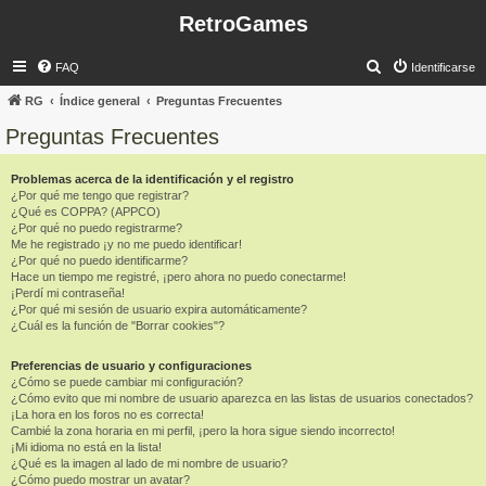
RetroGames
B
FAQ
Identificarse
u
RG
Índice general
Preguntas Frecuentes
s
Preguntas Frecuentes
c
a
Problemas acerca de la identificación y el registro
¿Por qué me tengo que registrar?
r
¿Qué es COPPA? (APPCO)
¿Por qué no puedo registrarme?
Me he registrado ¡y no me puedo identificar!
¿Por qué no puedo identificarme?
Hace un tiempo me registré, ¡pero ahora no puedo conectarme!
¡Perdí mi contraseña!
¿Por qué mi sesión de usuario expira automáticamente?
¿Cuál es la función de "Borrar cookies"?
Preferencias de usuario y configuraciones
¿Cómo se puede cambiar mi configuración?
¿Cómo evito que mi nombre de usuario aparezca en las listas de usuarios conectados?
¡La hora en los foros no es correcta!
Cambié la zona horaria en mi perfil, ¡pero la hora sigue siendo incorrecto!
¡Mi idioma no está en la lista!
¿Qué es la imagen al lado de mi nombre de usuario?
¿Cómo puedo mostrar un avatar?