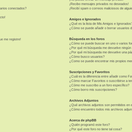
¡Recibo mensajes privados no deseados!
uarios conectados?
¡Recibí spam o correos maliciosos de alguie
cto!
Amigos e Ignorados
¿Qué es la lista de Mis Amigos e Ignorados
¿Cómo se puede añadir o borrar usuarios d
Búsqueda en los foros
ue me registre!
¿Cómo se puede buscar en uno o varios fo
¿Por qué mi búsqueda me devuelve ningún 
¿Por qué mi búsqueda me devuelve una pág
¿Cómo busco usuarios?
¿Como se puede encontrar mis propios me
Suscripciones y Favoritos
¿Cuál es la diferencia entre añadir como Fa
¿Cómo marcar Favoritos o suscribirse a t
¿Cómo me suscribo a un foro específico?
¿Cómo borro mis suscripciones?
Archivos Adjuntos
¿Qué archivos adjuntos son permitidos en e
¿Cómo encuentro todos mis archivos adjun
Acerca de phpBB
¿Quién programó este foro?
¿Por qué este foro no tiene tal cosa?