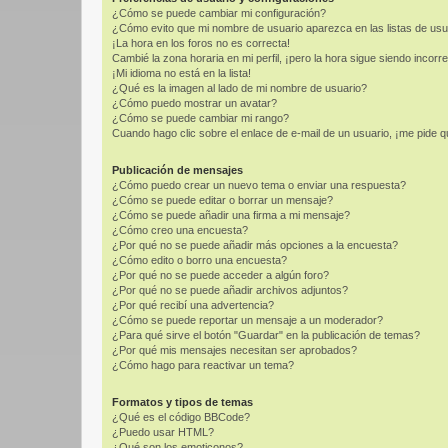
¿Cómo se puede cambiar mi configuración?
¿Cómo evito que mi nombre de usuario aparezca en las listas de us
¡La hora en los foros no es correcta!
Cambié la zona horaria en mi perfil, ¡pero la hora sigue siendo incorre
¡Mi idioma no está en la lista!
¿Qué es la imagen al lado de mi nombre de usuario?
¿Cómo puedo mostrar un avatar?
¿Cómo se puede cambiar mi rango?
Cuando hago clic sobre el enlace de e-mail de un usuario, ¡me pide q
Publicación de mensajes
¿Cómo puedo crear un nuevo tema o enviar una respuesta?
¿Cómo se puede editar o borrar un mensaje?
¿Cómo se puede añadir una firma a mi mensaje?
¿Cómo creo una encuesta?
¿Por qué no se puede añadir más opciones a la encuesta?
¿Cómo edito o borro una encuesta?
¿Por qué no se puede acceder a algún foro?
¿Por qué no se puede añadir archivos adjuntos?
¿Por qué recibí una advertencia?
¿Cómo se puede reportar un mensaje a un moderador?
¿Para qué sirve el botón "Guardar" en la publicación de temas?
¿Por qué mis mensajes necesitan ser aprobados?
¿Cómo hago para reactivar un tema?
Formatos y tipos de temas
¿Qué es el código BBCode?
¿Puedo usar HTML?
¿Qué son los emoticonos?