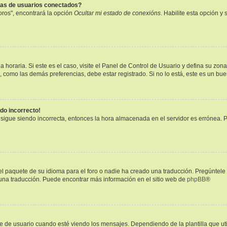
tas de usuarios conectados?
oros", encontrará la opción
Ocultar mi estado de conexións
. Habilite esta opción 
 horaria. Si este es el caso, visite el Panel de Control de Usuario y defina su zon
, como las demás preferencias, debe estar registrado. Si no lo está, este es un b
ndo incorrecto!
a sigue siendo incorrecta, entonces la hora almacenada en el servidor es errónea. 
l paquete de su idioma para el foro o nadie ha creado una traducción. Pregúntele 
r una traducción. Puede encontrar más información en el sitio web de
phpBB
®
 usuario cuando esté viendo los mensajes. Dependiendo de la plantilla que utilic