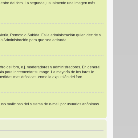
s dentro del foro. La segunda, usualmente una imagen más
alería, Remoto o Subida. Es la administración quien decide si
a Administración para que sea activada.
ro del foro, e.j. moderadores y administradores. En general,
lo para incrementar su rango. La mayoría de los foros lo
edidas mas drásticas, como la expulsión del foro.
el uso malicioso del sistema de e-mail por usuarios anónimos.