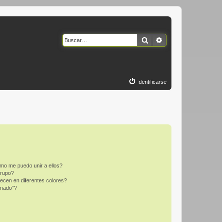
Buscar
Búsqueda avanzad
Identificarse
mo me puedo unir a ellos?
Grupo?
ecen en diferentes colores?
inado"?