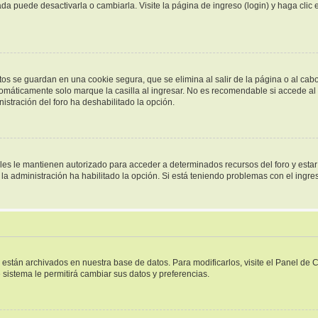
a puede desactivarla o cambiarla. Visite la página de ingreso (login) y haga clic
tos se guardan en una cookie segura, que se elimina al salir de la página o al cab
omáticamente solo marque la casilla al ingresar. No es recomendable si accede al f
inistración del foro ha deshabilitado la opción.
ales le mantienen autorizado para acceder a determinados recursos del foro y esta
i la administración ha habilitado la opción. Si está teniendo problemas con el ingr
s están archivados en nuestra base de datos. Para modificarlos, visite el Panel de
e sistema le permitirá cambiar sus datos y preferencias.