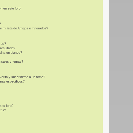
n en este foro!
?
e mi lista de Amigos e Ignorados?
ros?
resultado?
ina en blanco?
nsajes y temas?
vorito y suscribirme a un tema?
emas específicos?
ste foro?
tos?