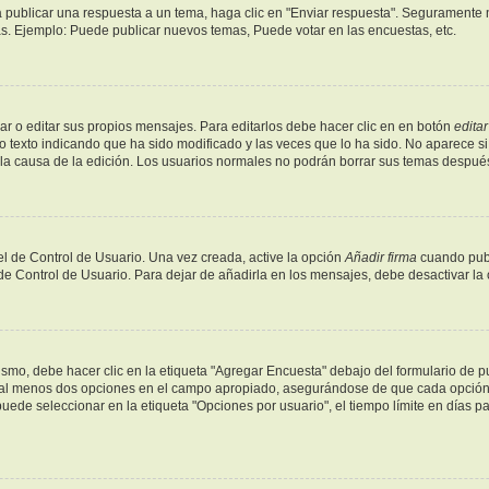
 publicar una respuesta a un tema, haga clic en "Enviar respuesta". Seguramente n
as. Ejemplo: Puede publicar nuevos temas, Puede votar en las encuestas, etc.
r o editar sus propios mensajes. Para editarlos debe hacer clic en en botón
editar
o texto indicando que ha sido modificado y las veces que lo ha sido. No aparece si
y la causa de la edición. Los usuarios normales no podrán borrar sus temas despu
l de Control de Usuario. Una vez creada, active la opción
Añadir firma
cuando publ
 de Control de Usuario. Para dejar de añadirla en los mensajes, debe desactivar la
mo, debe hacer clic en la etiqueta "Agregar Encuesta" debajo del formulario de publ
y al menos dos opciones en el campo apropiado, asegurándose de que cada opción s
de seleccionar en la etiqueta "Opciones por usuario", el tiempo límite en días para