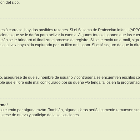
n del sitio.
está correcto, hay dos posibles razones. Si el Sistema de Protección Infantil (APP
ciones que se le darán para activar la cuenta. Algunos foros disponen que las cue
ión se le brindará al finalizar el proceso de registro. Si se le envió un e-mail, sig
 o tal vez haya sido capturada por un filtro anti-spam. Si está seguro de que la di
ero, asegúrese de que su nombre de usuario y contraseña se encuentren escritos c
e que el foro esté mal configurado por su dueño y/o tenga fallos en la programaci
arme!
 su cuenta por alguna razón. También, algunos foros periódicamente remueven sus
istrese de nuevo y participe de las discuciones.