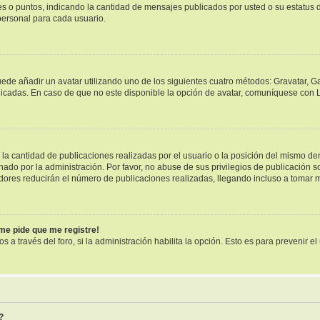
ues o puntos, indicando la cantidad de mensajes publicados por usted o su estatu
ersonal para cada usuario.
uede añadir un avatar utilizando uno de los siguientes cuatro métodos: Gravatar, G
cadas. En caso de que no este disponible la opción de avatar, comuníquese con L
a cantidad de publicaciones realizadas por el usuario o la posición del mismo dent
o por la administración. Por favor, no abuse de sus privilegios de publicación so
dores reducirán el número de publicaciones realizadas, llegando incluso a tomar m
¡me pide que me registre!
s a través del foro, si la administración habilita la opción. Esto es para prevenir 
?