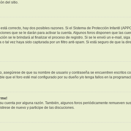
n del sitio.
está correcto, hay dos posibles razones. Si el Sistema de Protección Infantil (APP
ciones que se le darán para activar la cuenta. Algunos foros disponen que las cue
ión se le brindará al finalizar el proceso de registro. Si se le envió un e-mail, sig
 o tal vez haya sido capturada por un filtro anti-spam. Si está seguro de que la di
ero, asegúrese de que su nombre de usuario y contraseña se encuentren escritos c
e que el foro esté mal configurado por su dueño y/o tenga fallos en la programaci
arme!
 su cuenta por alguna razón. También, algunos foros periódicamente remueven sus
istrese de nuevo y participe de las discuciones.