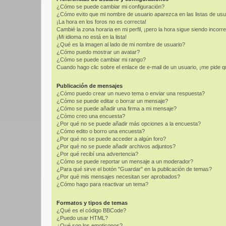
¿Cómo se puede cambiar mi configuración?
¿Cómo evito que mi nombre de usuario aparezca en las listas de us
¡La hora en los foros no es correcta!
Cambié la zona horaria en mi perfil, ¡pero la hora sigue siendo incorre
¡Mi idioma no está en la lista!
¿Qué es la imagen al lado de mi nombre de usuario?
¿Cómo puedo mostrar un avatar?
¿Cómo se puede cambiar mi rango?
Cuando hago clic sobre el enlace de e-mail de un usuario, ¡me pide q
Publicación de mensajes
¿Cómo puedo crear un nuevo tema o enviar una respuesta?
¿Cómo se puede editar o borrar un mensaje?
¿Cómo se puede añadir una firma a mi mensaje?
¿Cómo creo una encuesta?
¿Por qué no se puede añadir más opciones a la encuesta?
¿Cómo edito o borro una encuesta?
¿Por qué no se puede acceder a algún foro?
¿Por qué no se puede añadir archivos adjuntos?
¿Por qué recibí una advertencia?
¿Cómo se puede reportar un mensaje a un moderador?
¿Para qué sirve el botón "Guardar" en la publicación de temas?
¿Por qué mis mensajes necesitan ser aprobados?
¿Cómo hago para reactivar un tema?
Formatos y tipos de temas
¿Qué es el código BBCode?
¿Puedo usar HTML?
¿Qué son los emoticonos?