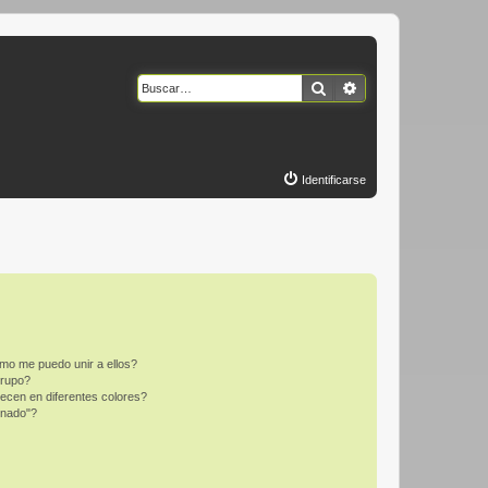
Buscar
Búsqueda avanzad
Identificarse
mo me puedo unir a ellos?
Grupo?
ecen en diferentes colores?
inado"?