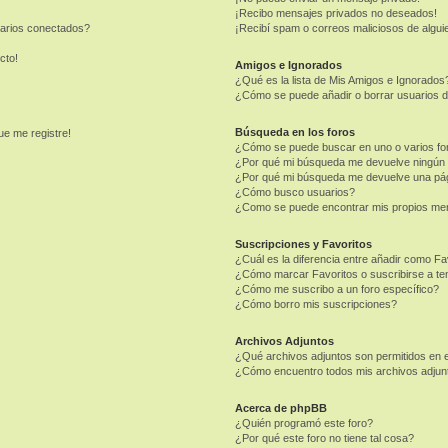
¡Recibo mensajes privados no deseados!
uarios conectados?
¡Recibí spam o correos maliciosos de alguie
cto!
Amigos e Ignorados
¿Qué es la lista de Mis Amigos e Ignorados
¿Cómo se puede añadir o borrar usuarios d
Búsqueda en los foros
ue me registre!
¿Cómo se puede buscar en uno o varios fo
¿Por qué mi búsqueda me devuelve ningún 
¿Por qué mi búsqueda me devuelve una pág
¿Cómo busco usuarios?
¿Como se puede encontrar mis propios me
Suscripciones y Favoritos
¿Cuál es la diferencia entre añadir como Fa
¿Cómo marcar Favoritos o suscribirse a t
¿Cómo me suscribo a un foro específico?
¿Cómo borro mis suscripciones?
Archivos Adjuntos
¿Qué archivos adjuntos son permitidos en e
¿Cómo encuentro todos mis archivos adjun
Acerca de phpBB
¿Quién programó este foro?
¿Por qué este foro no tiene tal cosa?