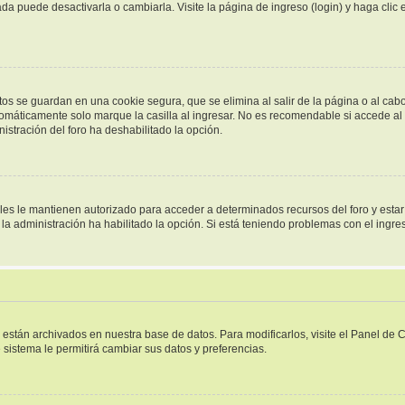
a puede desactivarla o cambiarla. Visite la página de ingreso (login) y haga clic
tos se guardan en una cookie segura, que se elimina al salir de la página o al cab
omáticamente solo marque la casilla al ingresar. No es recomendable si accede al f
inistración del foro ha deshabilitado la opción.
ales le mantienen autorizado para acceder a determinados recursos del foro y esta
i la administración ha habilitado la opción. Si está teniendo problemas con el ingr
s están archivados en nuestra base de datos. Para modificarlos, visite el Panel de
e sistema le permitirá cambiar sus datos y preferencias.