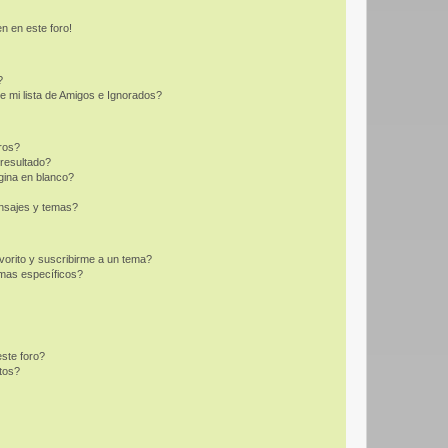
n en este foro!
?
e mi lista de Amigos e Ignorados?
ros?
resultado?
ina en blanco?
nsajes y temas?
vorito y suscribirme a un tema?
emas específicos?
ste foro?
tos?