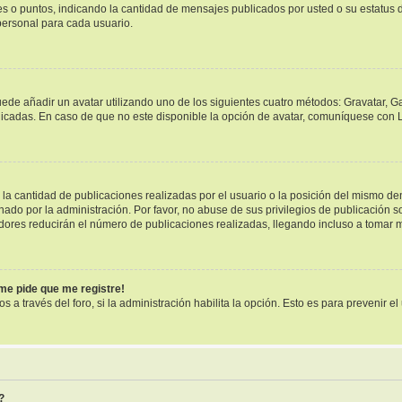
ues o puntos, indicando la cantidad de mensajes publicados por usted o su estatu
ersonal para cada usuario.
uede añadir un avatar utilizando uno de los siguientes cuatro métodos: Gravatar, G
cadas. En caso de que no este disponible la opción de avatar, comuníquese con L
a cantidad de publicaciones realizadas por el usuario o la posición del mismo dent
o por la administración. Por favor, no abuse de sus privilegios de publicación so
dores reducirán el número de publicaciones realizadas, llegando incluso a tomar m
¡me pide que me registre!
s a través del foro, si la administración habilita la opción. Esto es para prevenir 
?