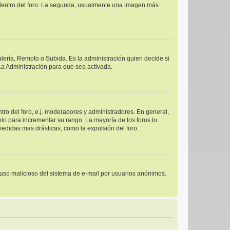
s dentro del foro. La segunda, usualmente una imagen más
alería, Remoto o Subida. Es la administración quien decide si
a Administración para que sea activada.
ro del foro, e.j. moderadores y administradores. En general,
lo para incrementar su rango. La mayoría de los foros lo
edidas mas drásticas, como la expulsión del foro.
el uso malicioso del sistema de e-mail por usuarios anónimos.