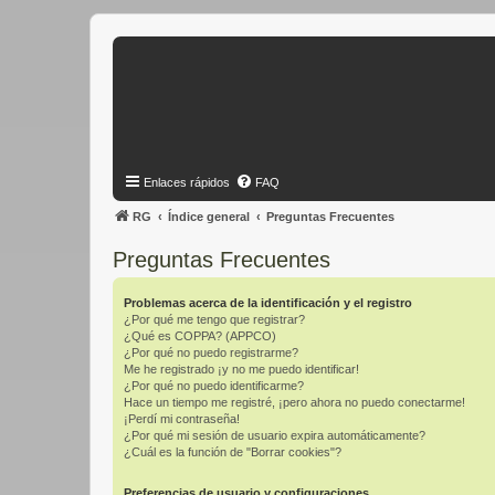
Enlaces rápidos
FAQ
RG
Índice general
Preguntas Frecuentes
Preguntas Frecuentes
Problemas acerca de la identificación y el registro
¿Por qué me tengo que registrar?
¿Qué es COPPA? (APPCO)
¿Por qué no puedo registrarme?
Me he registrado ¡y no me puedo identificar!
¿Por qué no puedo identificarme?
Hace un tiempo me registré, ¡pero ahora no puedo conectarme!
¡Perdí mi contraseña!
¿Por qué mi sesión de usuario expira automáticamente?
¿Cuál es la función de "Borrar cookies"?
Preferencias de usuario y configuraciones