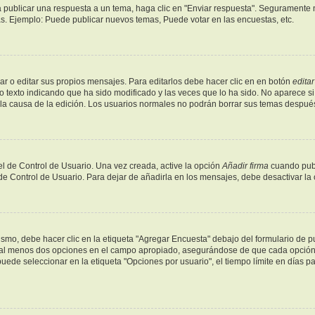
 publicar una respuesta a un tema, haga clic en "Enviar respuesta". Seguramente n
as. Ejemplo: Puede publicar nuevos temas, Puede votar en las encuestas, etc.
r o editar sus propios mensajes. Para editarlos debe hacer clic en en botón
editar
o texto indicando que ha sido modificado y las veces que lo ha sido. No aparece si
y la causa de la edición. Los usuarios normales no podrán borrar sus temas despu
l de Control de Usuario. Una vez creada, active la opción
Añadir firma
cuando publ
 de Control de Usuario. Para dejar de añadirla en los mensajes, debe desactivar la
mo, debe hacer clic en la etiqueta "Agregar Encuesta" debajo del formulario de publ
y al menos dos opciones en el campo apropiado, asegurándose de que cada opción s
de seleccionar en la etiqueta "Opciones por usuario", el tiempo límite en días para