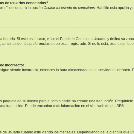
tas de usuarios conectados?
oros", encontrará la opción
Ocultar mi estado de conexións
. Habilite esta opción 
 horaria. Si este es el caso, visite el Panel de Control de Usuario y defina su zon
, como las demás preferencias, debe estar registrado. Si no lo está, este es un b
ndo incorrecto!
a sigue siendo incorrecta, entonces la hora almacenada en el servidor es errónea. 
l paquete de su idioma para el foro o nadie ha creado una traducción. Pregúntele 
r una traducción. Puede encontrar más información en el sitio web de
phpBB
®
 usuario cuando esté viendo los mensajes. Dependiendo de la plantilla que utilic