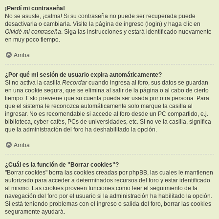
¡Perdí mi contraseña!
No se asuste, ¡calma! Si su contraseña no puede ser recuperada puede
desactivarla o cambiarla. Visite la página de ingreso (login) y haga clic en
Olvidé mi contraseña
. Siga las instrucciones y estará identificado nuevamente
en muy poco tiempo.
Arriba
¿Por qué mi sesión de usuario expira automáticamente?
Si no activa la casilla
Recordar
cuando ingresa al foro, sus datos se guardan
en una cookie segura, que se elimina al salir de la página o al cabo de cierto
tiempo. Esto previene que su cuenta pueda ser usada por otra persona. Para
que el sistema le reconozca automáticamente solo marque la casilla al
ingresar. No es recomendable si accede al foro desde un PC compartido, e.j.
biblioteca, cyber-cafés, PCs de universidades, etc. Si no ve la casilla, significa
que la administración del foro ha deshabilitado la opción.
Arriba
¿Cuál es la función de "Borrar cookies"?
"Borrar cookies" borra las cookies creadas por phpBB, las cuales le mantienen
autorizado para acceder a determinados recursos del foro y estar identificado
al mismo. Las cookies proveen funciones como leer el seguimiento de la
navegación del foro por el usuario si la administración ha habilitado la opción.
Si está teniendo problemas con el ingreso o salida del foro, borrar las cookies
seguramente ayudará.