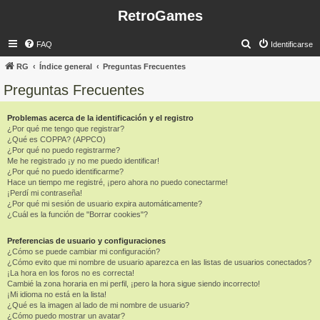
RetroGames
B
FAQ
Identificarse
u
RG
Índice general
Preguntas Frecuentes
s
Preguntas Frecuentes
c
a
Problemas acerca de la identificación y el registro
¿Por qué me tengo que registrar?
r
¿Qué es COPPA? (APPCO)
¿Por qué no puedo registrarme?
Me he registrado ¡y no me puedo identificar!
¿Por qué no puedo identificarme?
Hace un tiempo me registré, ¡pero ahora no puedo conectarme!
¡Perdí mi contraseña!
¿Por qué mi sesión de usuario expira automáticamente?
¿Cuál es la función de "Borrar cookies"?
Preferencias de usuario y configuraciones
¿Cómo se puede cambiar mi configuración?
¿Cómo evito que mi nombre de usuario aparezca en las listas de usuarios conectados?
¡La hora en los foros no es correcta!
Cambié la zona horaria en mi perfil, ¡pero la hora sigue siendo incorrecto!
¡Mi idioma no está en la lista!
¿Qué es la imagen al lado de mi nombre de usuario?
¿Cómo puedo mostrar un avatar?