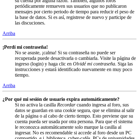
su cuenta por alguna razón. También, algunos foros
periódicamente remueven sus usuarios que no publicaron
mensajes por cierto periodo de tiempo para reducir el peso de
la base de datos. Si es así, registrese de nuevo y participe de
las discuciones.
Arriba
¡Perdí mi contraseña!
No se asuste, ¡calma! Si su contraseña no puede ser
recuperada puede desactivarla o cambiarla. Visite la página de
ingreso (login) y haga clic en
Olvidé mi contraseña
. Siga las
instrucciones y estará identificado nuevamente en muy poco
tiempo.
Arriba
¿Por qué mi sesión de usuario expira automáticamente?
Si no activa la casilla
Recordar
cuando ingresa al foro, sus
datos se guardan en una cookie segura, que se elimina al salir
de la página o al cabo de cierto tiempo. Esto previene que su
cuenta pueda ser usada por otra persona. Para que el sistema
le reconozca automáticamente solo marque la casilla al
ingresar. No es recomendable si accede al foro desde un PC
compartido, e.j. biblioteca, cyber-cafés, PCs de universidades,