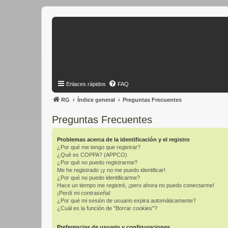
Enlaces rápidos
FAQ
RG
Índice general
Preguntas Frecuentes
Preguntas Frecuentes
Problemas acerca de la identificación y el registro
¿Por qué me tengo que registrar?
¿Qué es COPPA? (APPCO)
¿Por qué no puedo registrarme?
Me he registrado ¡y no me puedo identificar!
¿Por qué no puedo identificarme?
Hace un tiempo me registré, ¡pero ahora no puedo conectarme!
¡Perdí mi contraseña!
¿Por qué mi sesión de usuario expira automáticamente?
¿Cuál es la función de "Borrar cookies"?
Preferencias de usuario y configuraciones