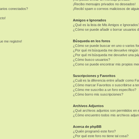
¡Recibo mensajes privados no deseados!
uarios conectados?
¡Recibí spam o correos maliciosos de alguie
cto!
Amigos e Ignorados
¿Qué es la lista de Mis Amigos e Ignorados
¿Cómo se puede añadir o borrar usuarios d
Búsqueda en los foros
ue me registre!
¿Cómo se puede buscar en uno o varios fo
¿Por qué mi búsqueda me devuelve ningún 
¿Por qué mi búsqueda me devuelve una pág
¿Cómo busco usuarios?
¿Como se puede encontrar mis propios me
Suscripciones y Favoritos
¿Cuál es la diferencia entre añadir como Fa
¿Cómo marcar Favoritos o suscribirse a t
¿Cómo me suscribo a un foro específico?
¿Cómo borro mis suscripciones?
Archivos Adjuntos
¿Qué archivos adjuntos son permitidos en e
¿Cómo encuentro todos mis archivos adjun
Acerca de phpBB
¿Quién programó este foro?
¿Por qué este foro no tiene tal cosa?