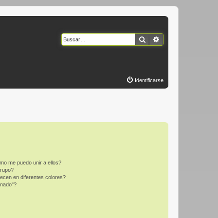
Buscar
Búsqueda avanzad
Identificarse
mo me puedo unir a ellos?
Grupo?
ecen en diferentes colores?
inado"?