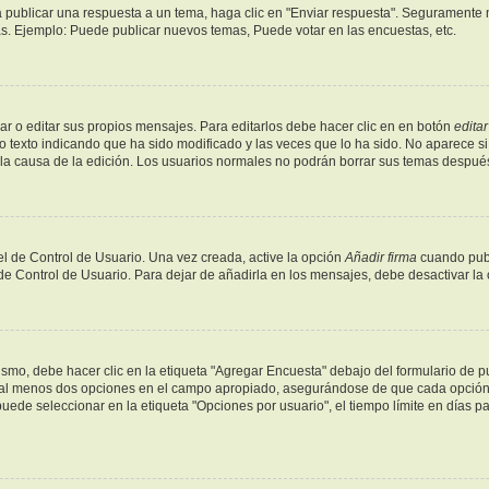
 publicar una respuesta a un tema, haga clic en "Enviar respuesta". Seguramente n
as. Ejemplo: Puede publicar nuevos temas, Puede votar en las encuestas, etc.
r o editar sus propios mensajes. Para editarlos debe hacer clic en en botón
editar
o texto indicando que ha sido modificado y las veces que lo ha sido. No aparece si
y la causa de la edición. Los usuarios normales no podrán borrar sus temas despu
l de Control de Usuario. Una vez creada, active la opción
Añadir firma
cuando publ
 de Control de Usuario. Para dejar de añadirla en los mensajes, debe desactivar la
mo, debe hacer clic en la etiqueta "Agregar Encuesta" debajo del formulario de publ
y al menos dos opciones en el campo apropiado, asegurándose de que cada opción s
de seleccionar en la etiqueta "Opciones por usuario", el tiempo límite en días para