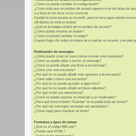
¿Cómo se puede cambiar mi configuración?
¿Cómo evito que mi nombre de usuario aparezca en las listas de us
¡La hora en los foros no es correcta!
Cambié la zona horaria en mi perfil, ¡pero la hora sigue siendo incorre
¡Mi idioma no está en la lista!
¿Qué es la imagen al lado de mi nombre de usuario?
¿Cómo puedo mostrar un avatar?
¿Cómo se puede cambiar mi rango?
Cuando hago clic sobre el enlace de e-mail de un usuario, ¡me pide q
Publicación de mensajes
¿Cómo puedo crear un nuevo tema o enviar una respuesta?
¿Cómo se puede editar o borrar un mensaje?
¿Cómo se puede añadir una firma a mi mensaje?
¿Cómo creo una encuesta?
¿Por qué no se puede añadir más opciones a la encuesta?
¿Cómo edito o borro una encuesta?
¿Por qué no se puede acceder a algún foro?
¿Por qué no se puede añadir archivos adjuntos?
¿Por qué recibí una advertencia?
¿Cómo se puede reportar un mensaje a un moderador?
¿Para qué sirve el botón "Guardar" en la publicación de temas?
¿Por qué mis mensajes necesitan ser aprobados?
¿Cómo hago para reactivar un tema?
Formatos y tipos de temas
¿Qué es el código BBCode?
¿Puedo usar HTML?
¿Qué son los emoticonos?