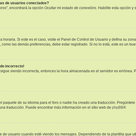
tas de usuarios conectados?
oros", encontrará la opción
Ocultar mi estado de conexións
. Habilite esta opción 
 horaria. Si este es el caso, visite el Panel de Control de Usuario y defina su zon
, como las demás preferencias, debe estar registrado. Si no lo está, este es un b
ndo incorrecto!
a sigue siendo incorrecta, entonces la hora almacenada en el servidor es errónea. 
l paquete de su idioma para el foro o nadie ha creado una traducción. Pregúntele 
r una traducción. Puede encontrar más información en el sitio web de
phpBB
®
 usuario cuando esté viendo los mensajes. Dependiendo de la plantilla que utilic