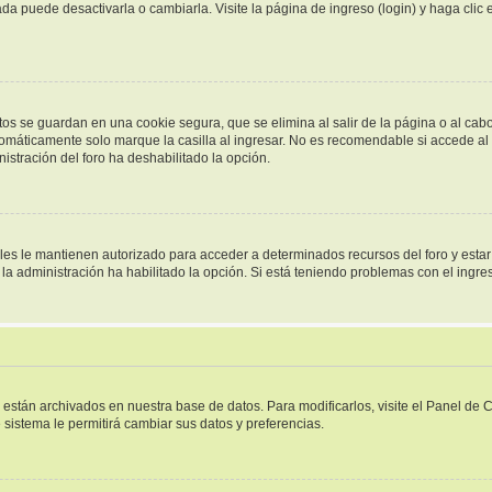
a puede desactivarla o cambiarla. Visite la página de ingreso (login) y haga clic
tos se guardan en una cookie segura, que se elimina al salir de la página o al cab
omáticamente solo marque la casilla al ingresar. No es recomendable si accede al f
inistración del foro ha deshabilitado la opción.
ales le mantienen autorizado para acceder a determinados recursos del foro y esta
i la administración ha habilitado la opción. Si está teniendo problemas con el ingr
s están archivados en nuestra base de datos. Para modificarlos, visite el Panel de
e sistema le permitirá cambiar sus datos y preferencias.