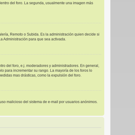
s dentro del foro. La segunda, usualmente una imagen más
alería, Remoto o Subida. Es la administración quien decide si
a Administración para que sea activada.
ro del foro, e.j. moderadores y administradores. En general,
lo para incrementar su rango. La mayoría de los foros lo
edidas mas drásticas, como la expulsión del foro.
el uso malicioso del sistema de e-mail por usuarios anónimos.