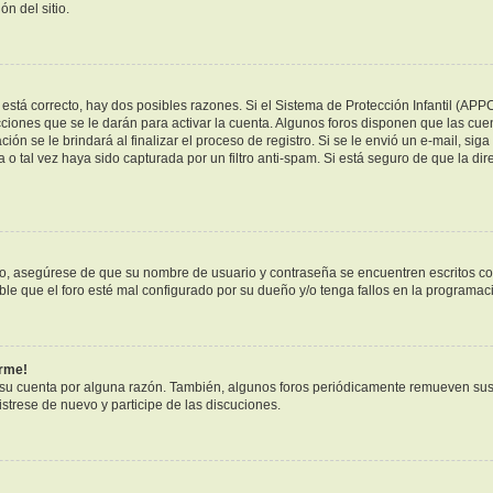
n del sitio.
está correcto, hay dos posibles razones. Si el Sistema de Protección Infantil (APP
ciones que se le darán para activar la cuenta. Algunos foros disponen que las cue
ión se le brindará al finalizar el proceso de registro. Si se le envió un e-mail, sig
 o tal vez haya sido capturada por un filtro anti-spam. Si está seguro de que la di
ero, asegúrese de que su nombre de usuario y contraseña se encuentren escritos c
e que el foro esté mal configurado por su dueño y/o tenga fallos en la programaci
arme!
 su cuenta por alguna razón. También, algunos foros periódicamente remueven sus
istrese de nuevo y participe de las discuciones.