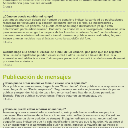
Administración para que sea activada.
Arriba
¿Cómo se puede cambiar mi rango?
Los rangos aparecen debajo del nombre de usuario e indican la cantidad de publicaciones
realizadas por el usuario o la posición del mismo dentro del foro, e.j. moderadores y
administradores. En general, no puede cambiar su rango directamente ya que está
determinado por la administración. Por favor, no abuse de sus privilegios de publicación solo
para incrementar su rango. La mayoría de los foros lo consideran "spam", no lo toleran, y
moderadores o administradores reducirán el número de publicaciones realizadas, llegando
incluso a tomar medidas mas drásticas, como la expulsión del foro.
Arriba
Cuando hago clic sobre el enlace de e-mail de un usuario, ¡me pide que me registre!
Solo usuarios registrados pueden enviar e-mail a otros usuarios a través del foro, si la
administración habilita la opción. Esto es para prevenir el uso malicioso del sistema de e-mail
por usuarios anónimos.
Arriba
Publicación de mensajes
¿Cómo puedo crear un nuevo tema o enviar una respuesta?
Para publicar un nuevo tema, haga clic en "Nuevo tema". Para publicar una respuesta a un
tema, haga clic en "Enviar respuesta". Seguramente necesite registrarse antes de poder
publicar y responder. Abajo de cada foro encontrará una lista de acciones permitidas.
Ejemplo: Puede publicar nuevos temas, Puede votar en las encuestas, etc.
Arriba
¿Cómo se puede editar o borrar un mensaje?
A menos que sea administrador o moderador, solo puede borrar o editar sus propios
mensajes. Para editarlos debe hacer clic en en botón
editar
(a veces esta opción solo es
válida durante un cierto periodo de tiempo). Si alguien editase su tema, encontrará un
pequeño texto indicando que ha sido modificado y las veces que lo ha sido. No aparece si
fue un moderador o la administración quién lo editó, aunque la mayoría de las veces el
editor deja su nombre de usuario y la causa de la edición. Los usuarios normales no podrán