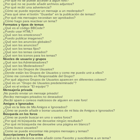
¿Por qué no se puede acceder a algún foro?
¿Por qué no se puede añadir archivos adjuntos?
¿Por qué recibí una advertencia?
¿Cómo se puede reportar un mensaje a un moderador?
¿Para qué sirve el botón "Guardar" en la publicación de temas?
¿Por qué mis mensajes necesitan ser aprobados?
¿Cómo hago para reactivar un tema?
Formatos y tipos de temas
¿Qué es el código BBCode?
¿Puedo usar HTML?
¿Qué son los emoticonos?
¿Puedo publicar imagenes?
¿Qué son los anuncios globales?
¿Qué son los anuncios?
¿Qué son los temas fijos?
¿Qué son los temas cerrados?
¿Qué son los iconos para los temas?
Niveles de usuario y grupos
¿Qué son los Administradores?
¿Qué son los Moderadores?
¿Qué son los Grupos de Usuarios?
¿Donde están los Grupos de Usuarios y como me puedo unir a ellos?
¿Cómo me convierto en Responsable del Grupo?
¿Por qué algunos Grupos de Usuarios aparecen en diferentes colores?
¿Qué es un "Grupo de Usuarios predeterminado"?
¿Qué es el enlace "El equipo"?
Mensajería privada
¡No puedo enviar un mensaje privado!
¡Recibo mensajes privados no deseados!
¡Recibí spam o correos maliciosos de alguien en este foro!
Amigos e Ignorados
¿Qué es la lista de Mis Amigos e Ignorados?
¿Cómo se puede añadir o borrar usuarios de mi lista de Amigos e Ignorados?
Búsqueda en los foros
¿Cómo se puede buscar en uno o varios foros?
¿Por qué mi búsqueda me devuelve ningún resultado?
¿Por qué mi búsqueda me devuelve una página en blanco?
¿Cómo busco usuarios?
¿Como se puede encontrar mis propios mensajes y temas?
Suscripciones y Favoritos
¿Cuál es la diferencia entre añadir como Favorito y suscribirme a un tema?