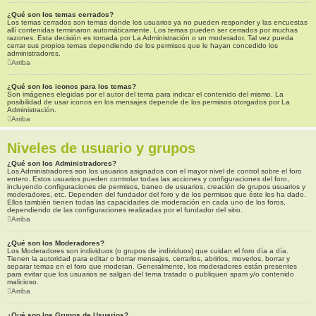
¿Qué son los temas cerrados?
Los temas cerrados son temas donde los usuarios ya no pueden responder y las encuestas
allí contenidas terminaron automáticamente. Los temas pueden ser cerrados por muchas
razones. Esta decisión es tomada por La Administración o un moderador. Tal vez pueda
cerrar sus propios temas dependiendo de los permisos que le hayan concedido los
administradores.
Arriba
¿Qué son los iconos para los temas?
Son imágenes elegidas por el autor del tema para indicar el contenido del mismo. La
posibilidad de usar iconos en los mensajes depende de los permisos otorgados por La
Administración.
Arriba
Niveles de usuario y grupos
¿Qué son los Administradores?
Los Administradores son los usuarios asignados con el mayor nivel de control sobre el foro
entero. Estos usuarios pueden controlar todas las acciones y configuraciones del foro,
incluyendo configuraciones de permisos, baneo de usuarios, creación de grupos usuarios y
moderadores, etc. Dependen del fundador del foro y de los permisos que éste les ha dado.
Ellos también tienen todas las capacidades de moderación en cada uno de los foros,
dependiendo de las configuraciones realizadas por el fundador del sitio.
Arriba
¿Qué son los Moderadores?
Los Moderadores son individuos (o grupos de individuos) que cuidan el foro día a día.
Tienen la autoridad para editar o borrar mensajes, cerrarlos, abrirlos, moverlos, borrar y
separar temas en el foro que moderan. Generalmente, los moderadores están presentes
para evitar que los usuarios se salgan del tema tratado o publiquen spam y/o contenido
malicioso.
Arriba
¿Qué son los Grupos de Usuarios?