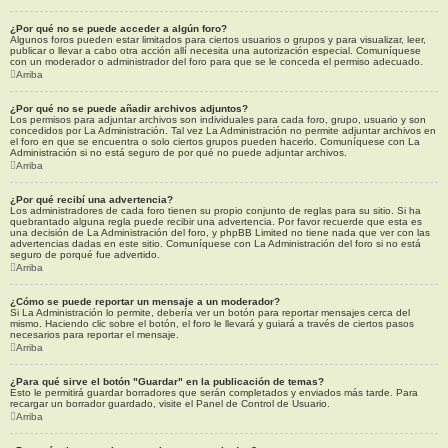
¿Por qué no se puede acceder a algún foro?
Algunos foros pueden estar limitados para ciertos usuarios o grupos y para visualizar, leer,
publicar o llevar a cabo otra acción allí necesita una autorización especial. Comuníquese
con un moderador o administrador del foro para que se le conceda el permiso adecuado.
Arriba
¿Por qué no se puede añadir archivos adjuntos?
Los permisos para adjuntar archivos son individuales para cada foro, grupo, usuario y son
concedidos por La Administración. Tal vez La Administración no permite adjuntar archivos en
el foro en que se encuentra o solo ciertos grupos pueden hacerlo. Comuníquese con La
Administración si no está seguro de por qué no puede adjuntar archivos.
Arriba
¿Por qué recibí una advertencia?
Los administradores de cada foro tienen su propio conjunto de reglas para su sitio. Si ha
quebrantado alguna regla puede recibir una advertencia. Por favor recuerde que esta es
una decisión de La Administración del foro, y phpBB Limited no tiene nada que ver con las
advertencias dadas en este sitio. Comuníquese con La Administración del foro si no está
seguro de porqué fue advertido.
Arriba
¿Cómo se puede reportar un mensaje a un moderador?
Si La Administración lo permite, debería ver un botón para reportar mensajes cerca del
mismo. Haciendo clic sobre el botón, el foro le llevará y guiará a través de ciertos pasos
necesarios para reportar el mensaje.
Arriba
¿Para qué sirve el botón "Guardar" en la publicación de temas?
Esto le permitirá guardar borradores que serán completados y enviados más tarde. Para
recargar un borrador guardado, visite el Panel de Control de Usuario.
Arriba