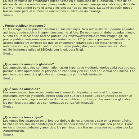
La lista completa de emoticones puede verse en el formulario de publicación. Trate de no
abusar del uso de emoticonos, pues pueden hacer que un mensaje se vuelva muy difícil de
leer y un moderador borre el tema o los emoticones del mensaje. La administración puede
fijar un límite para el número de emoticones a utilizar en un mensaje.
Arriba
¿Puedo publicar imagenes?
Sí, las imágenes se pueden mostrar en sus mensajes. Si la administración permite adjuntar
archivos, puede subir la imagen directamente al foro. De otra manera, debe guardar primero
su foto en un servidor de acceso público, e.j. http://www.ejemplo.com/mi-imagen.gif. No
puede publicar imágenes que se encuentren en su PC (a menos que sea un servidor de
acceso público) ni tampoco las que se encuentren guardadas bajo mecanismos de
autenticación, e.j. hotmail o yahoo correo, sitios protegidos por contraseñas, etc. Para
exhibir imágenes utilice el BBCode con la etiqueta [img].
Arriba
¿Qué son los anuncios globales?
Los anuncios globales contienen información importante y debería leerlos cada vez que sea
posible. Éstos aparecerán al principio de cada foro y en el Panel de Control de Usuario. Los
permisos para anuncios globales son otorgados por La Administración.
Arriba
¿Qué son los anuncios?
Los anuncios muchas veces contienen información importante sobre el foro que se
encuentra leyendo y debería leerlos cada vez que sea posible. Los anuncios aparecen al
principio de cada página en el foro donde se publicaron. Como en los anuncios globales,
los permisos para anuncios son otorgados por La Administración.
Arriba
¿Qué son los temas fijos?
Los temas fijos aparecen en el foro por debajo de los anuncios y solo en la primer página.
Muchas veces son importantes por lo que debería leerlos cada vez que sea posible. Como
en los anuncios globales y anuncios, los permisos para fijar un tema son otorgados por La
Administración.
Arriba