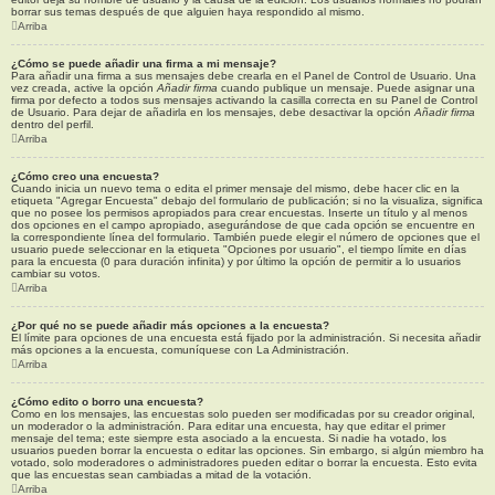
borrar sus temas después de que alguien haya respondido al mismo.
Arriba
¿Cómo se puede añadir una firma a mi mensaje?
Para añadir una firma a sus mensajes debe crearla en el Panel de Control de Usuario. Una
vez creada, active la opción
Añadir firma
cuando publique un mensaje. Puede asignar una
firma por defecto a todos sus mensajes activando la casilla correcta en su Panel de Control
de Usuario. Para dejar de añadirla en los mensajes, debe desactivar la opción
Añadir firma
dentro del perfil.
Arriba
¿Cómo creo una encuesta?
Cuando inicia un nuevo tema o edita el primer mensaje del mismo, debe hacer clic en la
etiqueta "Agregar Encuesta" debajo del formulario de publicación; si no la visualiza, significa
que no posee los permisos apropiados para crear encuestas. Inserte un título y al menos
dos opciones en el campo apropiado, asegurándose de que cada opción se encuentre en
la correspondiente línea del formulario. También puede elegir el número de opciones que el
usuario puede seleccionar en la etiqueta "Opciones por usuario", el tiempo límite en días
para la encuesta (0 para duración infinita) y por último la opción de permitir a lo usuarios
cambiar su votos.
Arriba
¿Por qué no se puede añadir más opciones a la encuesta?
El límite para opciones de una encuesta está fijado por la administración. Si necesita añadir
más opciones a la encuesta, comuníquese con La Administración.
Arriba
¿Cómo edito o borro una encuesta?
Como en los mensajes, las encuestas solo pueden ser modificadas por su creador original,
un moderador o la administración. Para editar una encuesta, hay que editar el primer
mensaje del tema; este siempre esta asociado a la encuesta. Si nadie ha votado, los
usuarios pueden borrar la encuesta o editar las opciones. Sin embargo, si algún miembro ha
votado, solo moderadores o administradores pueden editar o borrar la encuesta. Esto evita
que las encuestas sean cambiadas a mitad de la votación.
Arriba