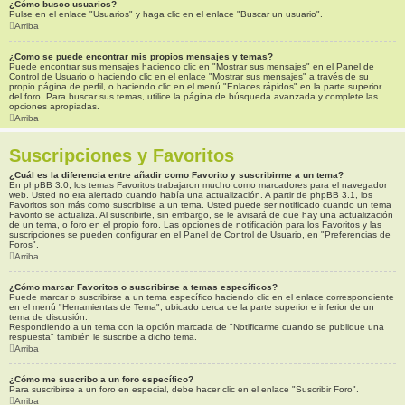
¿Cómo busco usuarios?
Pulse en el enlace "Usuarios" y haga clic en el enlace "Buscar un usuario".
Arriba
¿Como se puede encontrar mis propios mensajes y temas?
Puede encontrar sus mensajes haciendo clic en "Mostrar sus mensajes" en el Panel de
Control de Usuario o haciendo clic en el enlace "Mostrar sus mensajes" a través de su
propio página de perfil, o haciendo clic en el menú "Enlaces rápidos" en la parte superior
del foro. Para buscar sus temas, utilice la página de búsqueda avanzada y complete las
opciones apropiadas.
Arriba
Suscripciones y Favoritos
¿Cuál es la diferencia entre añadir como Favorito y suscribirme a un tema?
En phpBB 3.0, los temas Favoritos trabajaron mucho como marcadores para el navegador
web. Usted no era alertado cuando había una actualización. A partir de phpBB 3.1, los
Favoritos son más como suscribirse a un tema. Usted puede ser notificado cuando un tema
Favorito se actualiza. Al suscribirte, sin embargo, se le avisará de que hay una actualización
de un tema, o foro en el propio foro. Las opciones de notificación para los Favoritos y las
suscripciones se pueden configurar en el Panel de Control de Usuario, en "Preferencias de
Foros".
Arriba
¿Cómo marcar Favoritos o suscribirse a temas específicos?
Puede marcar o suscribirse a un tema específico haciendo clic en el enlace correspondiente
en el menú "Herramientas de Tema", ubicado cerca de la parte superior e inferior de un
tema de discusión.
Respondiendo a un tema con la opción marcada de "Notificarme cuando se publique una
respuesta" también le suscribe a dicho tema.
Arriba
¿Cómo me suscribo a un foro específico?
Para suscribirse a un foro en especial, debe hacer clic en el enlace "Suscribir Foro".
Arriba