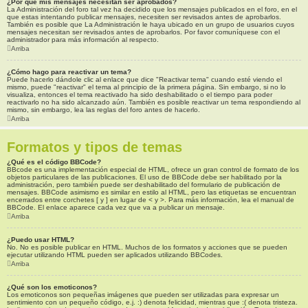
¿Por qué mis mensajes necesitan ser aprobados?
La Administración del foro tal vez ha decidido que los mensajes publicados en el foro, en el
que estas intentando publicar mensajes, necesiten ser revisados antes de aprobarlos.
También es posible que La Administración le haya ubicado en un grupo de usuarios cuyos
mensajes necesitan ser revisados antes de aprobarlos. Por favor comuníquese con el
administrador para más información al respecto.
Arriba
¿Cómo hago para reactivar un tema?
Puede hacerlo dándole clic al enlace que dice "Reactivar tema" cuando esté viendo el
mismo, puede "reactivar" el tema al principio de la primera página. Sin embargo, si no lo
visualiza, entonces el tema reactivado ha sido deshabilitado o el tiempo para poder
reactivarlo no ha sido alcanzado aún. También es posible reactivar un tema respondiendo al
mismo, sin embargo, lea las reglas del foro antes de hacerlo.
Arriba
Formatos y tipos de temas
¿Qué es el código BBCode?
BBcode es una implementación especial de HTML, ofrece un gran control de formato de los
objetos particulares de las publicaciones. El uso de BBCode debe ser habilitado por la
administración, pero también puede ser deshabilitado del formulario de publicación de
mensajes. BBCode asimismo es similar en estilo al HTML, pero las etiquetas se encuentran
encerrados entre corchetes [ y ] en lugar de < y >. Para más información, lea el manual de
BBCode. El enlace aparece cada vez que va a publicar un mensaje.
Arriba
¿Puedo usar HTML?
No. No es posible publicar en HTML. Muchos de los formatos y acciones que se pueden
ejecutar utilizando HTML pueden ser aplicados utilizando BBCodes.
Arriba
¿Qué son los emoticonos?
Los emoticonos son pequeñas imágenes que pueden ser utilizadas para expresar un
sentimiento con un pequeño código, e.j. :) denota felicidad, mientras que :( denota tristeza.