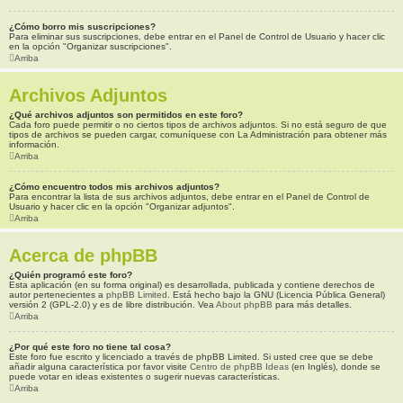
¿Cómo borro mis suscripciones?
Para eliminar sus suscripciones, debe entrar en el Panel de Control de Usuario y hacer clic
en la opción "Organizar suscripciones".
Arriba
Archivos Adjuntos
¿Qué archivos adjuntos son permitidos en este foro?
Cada foro puede permitir o no ciertos tipos de archivos adjuntos. Si no está seguro de que
tipos de archivos se pueden cargar, comuníquese con La Administración para obtener más
información.
Arriba
¿Cómo encuentro todos mis archivos adjuntos?
Para encontrar la lista de sus archivos adjuntos, debe entrar en el Panel de Control de
Usuario y hacer clic en la opción "Organizar adjuntos".
Arriba
Acerca de phpBB
¿Quién programó este foro?
Esta aplicación (en su forma original) es desarrollada, publicada y contiene derechos de
autor pertenecientes a
phpBB Limited
. Está hecho bajo la GNU (Licencia Pública General)
versión 2 (GPL-2.0) y es de libre distribución. Vea
About phpBB
para más detalles.
Arriba
¿Por qué este foro no tiene tal cosa?
Este foro fue escrito y licenciado a través de phpBB Limited. Si usted cree que se debe
añadir alguna característica por favor visite
Centro de phpBB Ideas
(en Inglés), donde se
puede votar en ideas existentes o sugerir nuevas características.
Arriba