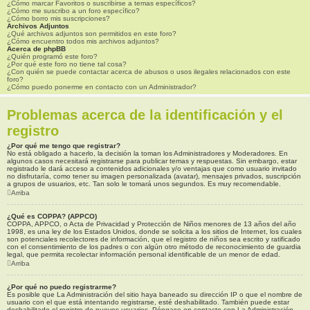
¿Cómo marcar Favoritos o suscribirse a temas específicos?
¿Cómo me suscribo a un foro específico?
¿Cómo borro mis suscripciones?
Archivos Adjuntos
¿Qué archivos adjuntos son permitidos en este foro?
¿Cómo encuentro todos mis archivos adjuntos?
Acerca de phpBB
¿Quién programó este foro?
¿Por qué este foro no tiene tal cosa?
¿Con quién se puede contactar acerca de abusos o usos ilegales relacionados con este
foro?
¿Cómo puedo ponerme en contacto con un Administrador?
Problemas acerca de la identificación y el
registro
¿Por qué me tengo que registrar?
No está obligado a hacerlo, la decisión la toman los Administradores y Moderadores. En
algunos casos necesitará registrarse para publicar temas y respuestas. Sin embargo, estar
registrado le dará acceso a contenidos adicionales y/o ventajas que como usuario invitado
no disfrutaría, como tener su imagen personalizada (avatar), mensajes privados, suscripción
a grupos de usuarios, etc. Tan solo le tomará unos segundos. Es muy recomendable.
Arriba
¿Qué es COPPA? (APPCO)
COPPA, APPCO, o Acta de Privacidad y Protección de Niños menores de 13 años del año
1998, es una ley de los Estados Unidos, donde se solicita a los sitios de Internet, los cuales
son potenciales recolectores de información, que el registro de niños sea escrito y ratificado
con el consentimiento de los padres o con algún otro método de reconocimiento de guardia
legal, que permita recolectar información personal identificable de un menor de edad.
Arriba
¿Por qué no puedo registrarme?
Es posible que La Administración del sitio haya baneado su dirección IP o que el nombre de
usuario con el que está intentando registrarse, esté deshabilitado. También puede estar
deshabilitado el registro de nuevos usuarios. Póngase en contacto con La Administración