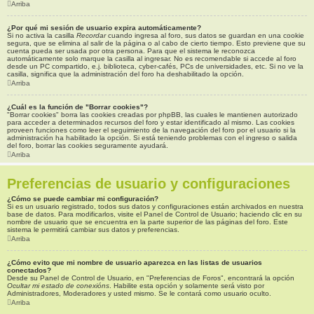
Arriba
¿Por qué mi sesión de usuario expira automáticamente?
Si no activa la casilla
Recordar
cuando ingresa al foro, sus datos se guardan en una cookie
segura, que se elimina al salir de la página o al cabo de cierto tiempo. Esto previene que su
cuenta pueda ser usada por otra persona. Para que el sistema le reconozca
automáticamente solo marque la casilla al ingresar. No es recomendable si accede al foro
desde un PC compartido, e.j. biblioteca, cyber-cafés, PCs de universidades, etc. Si no ve la
casilla, significa que la administración del foro ha deshabilitado la opción.
Arriba
¿Cuál es la función de "Borrar cookies"?
"Borrar cookies" borra las cookies creadas por phpBB, las cuales le mantienen autorizado
para acceder a determinados recursos del foro y estar identificado al mismo. Las cookies
proveen funciones como leer el seguimiento de la navegación del foro por el usuario si la
administración ha habilitado la opción. Si está teniendo problemas con el ingreso o salida
del foro, borrar las cookies seguramente ayudará.
Arriba
Preferencias de usuario y configuraciones
¿Cómo se puede cambiar mi configuración?
Si es un usuario registrado, todos sus datos y configuraciones están archivados en nuestra
base de datos. Para modificarlos, visite el Panel de Control de Usuario; haciendo clic en su
nombre de usuario que se encuentra en la parte superior de las páginas del foro. Este
sistema le permitirá cambiar sus datos y preferencias.
Arriba
¿Cómo evito que mi nombre de usuario aparezca en las listas de usuarios
conectados?
Desde su Panel de Control de Usuario, en "Preferencias de Foros", encontrará la opción
Ocultar mi estado de conexións
. Habilite esta opción y solamente será visto por
Administradores, Moderadores y usted mismo. Se le contará como usuario oculto.
Arriba