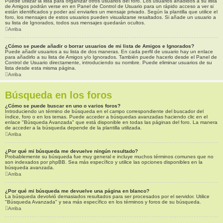
Puede utilizar la lista para organizar otros usuarios del foro. Los usuarios añadidos a su lista
de Amigos podrán verse en en Panel de Control de Usuario para un rápido acceso a ver si
están identificados y poder así enviarles un mensaje privado. Según la plantilla que utilice el
foro, los mensajes de estos usuarios pueden visualizarse resaltados. Si añade un usuario a
su lista de Ignorados, todos sus mensajes quedarán ocultos.
Arriba
¿Cómo se puede añadir o borrar usuarios de mi lista de Amigos e Ignorados?
Puede añadir usuarios a su lista de dos maneras. En cada perfil de usuario hay un enlace
para añadirlo a su lista de Amigos y/o Ignorados. También puede hacerlo desde el Panel de
Control de Usuario directamente, introduciendo su nombre. Puede eliminar usuarios de su
lista desde esta misma página.
Arriba
Búsqueda en los foros
¿Cómo se puede buscar en uno o varios foros?
Introduciendo un término de búsqueda en el campo correspondiente del buscador del
índice, foro o en los temas. Puede acceder a búsquedas avanzadas haciendo clic en el
enlace "Búsqueda Avanzada" que está disponible en todas las páginas del foro. La manera
de acceder a la búsqueda depende de la plantilla utilizada.
Arriba
¿Por qué mi búsqueda me devuelve ningún resultado?
Probablemente su búsqueda fue muy general e incluye muchos términos comunes que no
son indexados por phpBB. Sea más específico y utilice las opciones disponibles en la
búsqueda avanzada.
Arriba
¿Por qué mi búsqueda me devuelve una página en blanco?
La búsqueda devolvió demasiados resultados para ser procesados por el servidor. Utilice
"Búsqueda Avanzada" y sea más específico en los términos y foros de su búsqueda.
Arriba