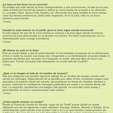
¡La hora en los foros no es correcta!
Es posible que esté viendo la hora correspondiente a otra zona horaria. Si este es el caso,
visite el Panel de Control de Usuario y defina su zona horaria de acuerdo a su ubicación,
e.j. Londres, París, Nueva York, Sydney, etc. Recuerde que para cambiar la zona horaria,
como las demás preferencias, debe estar registrado. Si no lo está, este es un buen
momento para hacerlo.
Arriba
Cambié la zona horaria en mi perfil, ¡pero la hora sigue siendo incorrecto!
Si está seguro de que de la zona horaria es correcta y la hora sigue siendo incorrecta,
entonces la hora almacenada en el servidor es errónea. Por favor comuníquese con La
Administración para corregir el problema.
Arriba
¡Mi idioma no está en la lista!
Esto se puede deber a que la administración no ha instalado el paquete de su idioma para
el foro o nadie ha creado una traducción. Pregúntele a un Administrador si puede instalar el
paquete del idioma que necesita. Si el paquete no existe, siéntase libre de hacer una
traducción. Puede encontrar más información en el sitio web de
phpBB
®
Arriba
¿Qué es la imagen al lado de mi nombre de usuario?
Hay dos imágenes que pueden aparecer debajo de su nombre de usuario cuando esté
viendo los mensajes. Dependiendo de la plantilla que utilice el foro, la primera imagen está
asociada a la posición (rank) del usuario, generalmente en forma de estrellas, bloques o
puntos, indicando la cantidad de mensajes publicados por usted o su estatus dentro del
foro. La segunda, usualmente una imagen más grande, es conocida como avatar y
generalmente es única o personal para cada usuario.
Arriba
¿Cómo puedo mostrar un avatar?
Desde su Panel de Control de Usuario, haga clic en “Perfil” puede añadir un avatar
utilizando uno de los siguientes cuatro métodos: Gravatar, Galería, Remoto o Subida. Es la
administración quien decide si se pueden usar o no y en que tamaño y peso pueden ser
publicadas. En caso de que no este disponible la opción de avatar, comuníquese con La