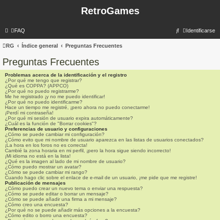
RetroGames
B
FAQ
Identificarse
u
RG
Índice general
Preguntas Frecuentes
s
Preguntas Frecuentes
c
Problemas acerca de la identificación y el registro
a
¿Por qué me tengo que registrar?
¿Qué es COPPA? (APPCO)
r
¿Por qué no puedo registrarme?
Me he registrado ¡y no me puedo identificar!
¿Por qué no puedo identificarme?
Hace un tiempo me registré, ¡pero ahora no puedo conectarme!
¡Perdí mi contraseña!
¿Por qué mi sesión de usuario expira automáticamente?
¿Cuál es la función de "Borrar cookies"?
Preferencias de usuario y configuraciones
¿Cómo se puede cambiar mi configuración?
¿Cómo evito que mi nombre de usuario aparezca en las listas de usuarios conectados?
¡La hora en los foros no es correcta!
Cambié la zona horaria en mi perfil, ¡pero la hora sigue siendo incorrecto!
¡Mi idioma no está en la lista!
¿Qué es la imagen al lado de mi nombre de usuario?
¿Cómo puedo mostrar un avatar?
¿Cómo se puede cambiar mi rango?
Cuando hago clic sobre el enlace de e-mail de un usuario, ¡me pide que me registre!
Publicación de mensajes
¿Cómo puedo crear un nuevo tema o enviar una respuesta?
¿Cómo se puede editar o borrar un mensaje?
¿Cómo se puede añadir una firma a mi mensaje?
¿Cómo creo una encuesta?
¿Por qué no se puede añadir más opciones a la encuesta?
¿Cómo edito o borro una encuesta?