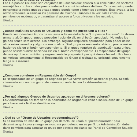
Los Grupos de Usuarios son conjuntos de usuarios que dividen a la comunidad en sectores
manejables con los cuales puede trabajar los administradores del foro. Cada usuario puede
pertenecer a varios grupos y cada grupo puede tener diferentes permisos. Esto ayuda, a los
administradores, a cambiar los permisos de muchos usuarios a la vez, tales como los
permisos de moderador, o garantizar el acceso a foros privados a los usuarios.
Arriba
¿Donde están los Grupos de Usuarios y como me puedo unir a ellos?
Puede ver todos los Grupos de usuarios a través del enlace "Grupos de Usuarios". Si desea
unirse a algún grupo, puede proceder haciendo clic en el botón apropiado. No todos los
grupos tienen libre acceso. Sin embargo, algunos requieren aprobación para poder unirse,
otros están cerrados y algunos son ocultos. Si el grupo se encuentra abierto, puede unirse
haciendo clic en el botón correspondiente. Si el grupo requiere de aprobación para unirse,
puede solicitar unirse haciendo clic en el botón correspondiente. El responsable del grupo
deberá aprobar su solicitud y seguramente le preguntará por qué desea hacerlo. Por favor
no moleste continuamente al Responsable de Grupo si rechaza su solicitud; seguramente
tenga sus razones.
Arriba
¿Cómo me convierto en Responsable del Grupo?
El Responsable de un grupo es asignado por La Administración al crear el grupo. Si está
interesado en crear un grupo de usuarios, contacte con La Administración.
Arriba
¿Por qué algunos Grupos de Usuarios aparecen en diferentes colores?
La Administración del foro tiene la posibilidad de asignar un color a los usuarios de un grupo
para hacer más fácil su identificación.
Arriba
¿Qué es un "Grupo de Usuarios predeterminado"?
Si es miembro de más de un grupo por defecto, se usará el "predeterminado" para
determinar qué color y rango se mostrará por defecto en su perfil. La Administración debe
darle permisos para cambiar su grupo por defecto mediante su Panel de Control de Usuario.
Arriba