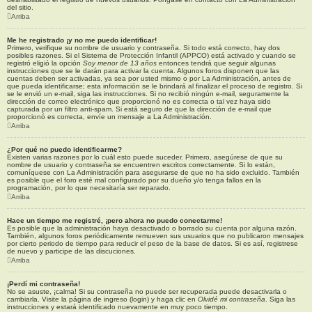
del sitio.
Arriba
Me he registrado ¡y no me puedo identificar!
Primero, verifique su nombre de usuario y contraseña. Si todo está correcto, hay dos
posibles razones. Si el Sistema de Protección Infantil (APPCO) está activado y cuando se
registró eligió la opción
Soy menor de 13 años
entonces tendrá que seguir algunas
instrucciones que se le darán para activar la cuenta. Algunos foros disponen que las
cuentas deben ser activadas, ya sea por usted mismo o por La Administración, antes de
que pueda identificarse; esta información se le brindará al finalizar el proceso de registro. Si
se le envió un e-mail, siga las instrucciones. Si no recibió ningún e-mail, seguramente la
dirección de correo electrónico que proporcionó no es correcta o tal vez haya sido
capturada por un filtro anti-spam. Si está seguro de que la dirección de e-mail que
proporcionó es correcta, envíe un mensaje a La Administración.
Arriba
¿Por qué no puedo identificarme?
Existen varias razones por lo cuál esto puede suceder. Primero, asegúrese de que su
nombre de usuario y contraseña se encuentren escritos correctamente. Si lo están,
comuníquese con La Administración para asegurarse de que no ha sido excluido. También
es posible que el foro esté mal configurado por su dueño y/o tenga fallos en la
programación, por lo que necesitaría ser reparado.
Arriba
Hace un tiempo me registré, ¡pero ahora no puedo conectarme!
Es posible que la administración haya desactivado o borrado su cuenta por alguna razón.
También, algunos foros periódicamente remueven sus usuarios que no publicaron mensajes
por cierto periodo de tiempo para reducir el peso de la base de datos. Si es así, registrese
de nuevo y participe de las discuciones.
Arriba
¡Perdí mi contraseña!
No se asuste, ¡calma! Si su contraseña no puede ser recuperada puede desactivarla o
cambiarla. Visite la página de ingreso (login) y haga clic en
Olvidé mi contraseña
. Siga las
instrucciones y estará identificado nuevamente en muy poco tiempo.