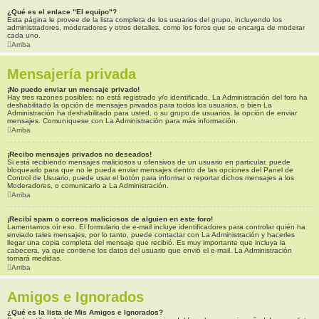
¿Qué es el enlace "El equipo"?
Esta página le provee de la lista completa de los usuarios del grupo, incluyendo los
administradores, moderadores y otros detalles, como los foros que se encarga de moderar
cada uno.
Arriba
Mensajería privada
¡No puedo enviar un mensaje privado!
Hay tres razones posibles; no está registrado y/o identificado, La Administración del foro ha
deshabilitado la opción de mensajes privados para todos los usuarios, o bien La
Administración ha deshabilitado para usted, o su grupo de usuarios, la opción de enviar
mensajes. Comuníquese con La Administración para más información.
Arriba
¡Recibo mensajes privados no deseados!
Si está recibiendo mensajes maliciosos u ofensivos de un usuario en particular, puede
bloquearlo para que no le pueda enviar mensajes dentro de las opciones del Panel de
Control de Usuario, puede usar el botón para informar o reportar dichos mensajes a los
Moderadores, o comunicarlo a La Administración.
Arriba
¡Recibí spam o correos maliciosos de alguien en este foro!
Lamentamos oír eso. El formulario de e-mail incluye identificadores para controlar quién ha
enviado tales mensajes, por lo tanto, puede contactar con La Administración y hacerles
llegar una copia completa del mensaje que recibió. Es muy importante que incluya la
cabecera, ya que contiene los datos del usuario que envió el e-mail. La Administración
tomará medidas.
Arriba
Amigos e Ignorados
¿Qué es la lista de Mis Amigos e Ignorados?