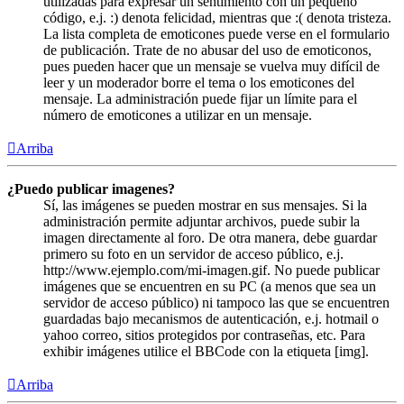
utilizadas para expresar un sentimiento con un pequeño
código, e.j. :) denota felicidad, mientras que :( denota tristeza.
La lista completa de emoticones puede verse en el formulario
de publicación. Trate de no abusar del uso de emoticonos,
pues pueden hacer que un mensaje se vuelva muy difícil de
leer y un moderador borre el tema o los emoticones del
mensaje. La administración puede fijar un límite para el
número de emoticones a utilizar en un mensaje.
Arriba
¿Puedo publicar imagenes?
Sí, las imágenes se pueden mostrar en sus mensajes. Si la
administración permite adjuntar archivos, puede subir la
imagen directamente al foro. De otra manera, debe guardar
primero su foto en un servidor de acceso público, e.j.
http://www.ejemplo.com/mi-imagen.gif. No puede publicar
imágenes que se encuentren en su PC (a menos que sea un
servidor de acceso público) ni tampoco las que se encuentren
guardadas bajo mecanismos de autenticación, e.j. hotmail o
yahoo correo, sitios protegidos por contraseñas, etc. Para
exhibir imágenes utilice el BBCode con la etiqueta [img].
Arriba