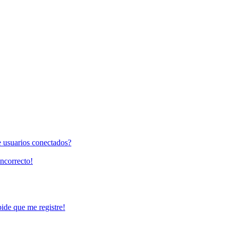
e usuarios conectados?
incorrecto!
pide que me registre!