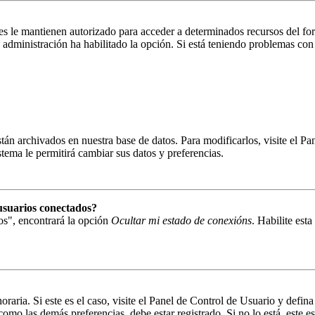
es le mantienen autorizado para acceder a determinados recursos del fo
la administración ha habilitado la opción. Si está teniendo problemas con
están archivados en nuestra base de datos. Para modificarlos, visite el 
istema le permitirá cambiar sus datos y preferencias.
usuarios conectados?
os", encontrará la opción
Ocultar mi estado de conexións
. Habilite est
oraria. Si este es el caso, visite el Panel de Control de Usuario y defin
omo las demás preferencias, debe estar registrado. Si no lo está, este