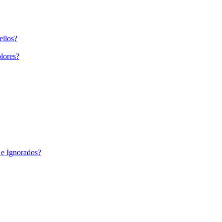
ellos?
lores?
 e Ignorados?