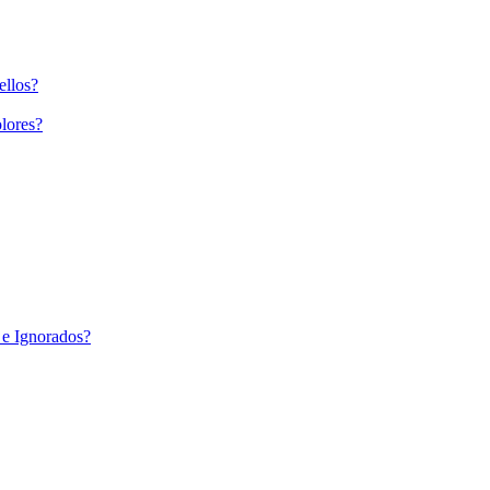
ellos?
lores?
 e Ignorados?