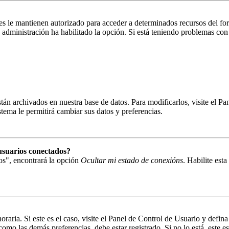
es le mantienen autorizado para acceder a determinados recursos del fo
la administración ha habilitado la opción. Si está teniendo problemas con
están archivados en nuestra base de datos. Para modificarlos, visite el 
istema le permitirá cambiar sus datos y preferencias.
usuarios conectados?
os", encontrará la opción
Ocultar mi estado de conexións
. Habilite est
oraria. Si este es el caso, visite el Panel de Control de Usuario y defin
omo las demás preferencias, debe estar registrado. Si no lo está, este