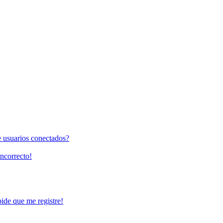
e usuarios conectados?
incorrecto!
pide que me registre!