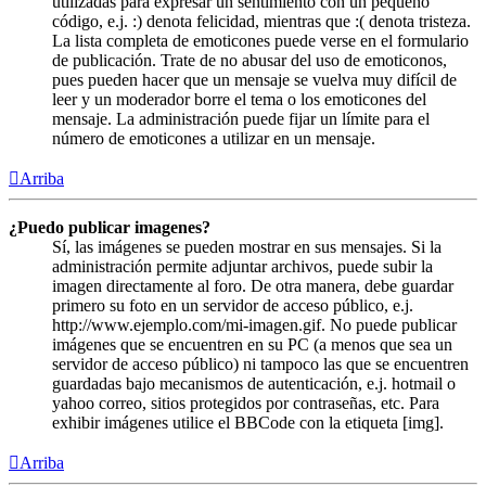
utilizadas para expresar un sentimiento con un pequeño
código, e.j. :) denota felicidad, mientras que :( denota tristeza.
La lista completa de emoticones puede verse en el formulario
de publicación. Trate de no abusar del uso de emoticonos,
pues pueden hacer que un mensaje se vuelva muy difícil de
leer y un moderador borre el tema o los emoticones del
mensaje. La administración puede fijar un límite para el
número de emoticones a utilizar en un mensaje.
Arriba
¿Puedo publicar imagenes?
Sí, las imágenes se pueden mostrar en sus mensajes. Si la
administración permite adjuntar archivos, puede subir la
imagen directamente al foro. De otra manera, debe guardar
primero su foto en un servidor de acceso público, e.j.
http://www.ejemplo.com/mi-imagen.gif. No puede publicar
imágenes que se encuentren en su PC (a menos que sea un
servidor de acceso público) ni tampoco las que se encuentren
guardadas bajo mecanismos de autenticación, e.j. hotmail o
yahoo correo, sitios protegidos por contraseñas, etc. Para
exhibir imágenes utilice el BBCode con la etiqueta [img].
Arriba