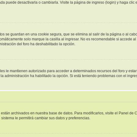
a puede desactivarla o cambiarla. Visite la página de ingreso (login) y haga clic
tos se guardan en una cookie segura, que se elimina al salir de la página o al cab
omáticamente solo marque la casilla al ingresar. No es recomendable si accede al f
inistración del foro ha deshabilitado la opción.
ales le mantienen autorizado para acceder a determinados recursos del foro y esta
i la administración ha habilitado la opción. Si está teniendo problemas con el ingr
s están archivados en nuestra base de datos. Para modificarlos, visite el Panel de
e sistema le permitirá cambiar sus datos y preferencias.