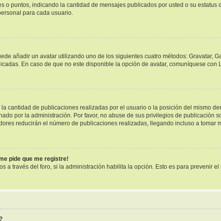
ues o puntos, indicando la cantidad de mensajes publicados por usted o su estatu
ersonal para cada usuario.
uede añadir un avatar utilizando uno de los siguientes cuatro métodos: Gravatar, G
cadas. En caso de que no este disponible la opción de avatar, comuníquese con L
a cantidad de publicaciones realizadas por el usuario o la posición del mismo dent
o por la administración. Por favor, no abuse de sus privilegios de publicación so
dores reducirán el número de publicaciones realizadas, llegando incluso a tomar m
¡me pide que me registre!
s a través del foro, si la administración habilita la opción. Esto es para prevenir 
?