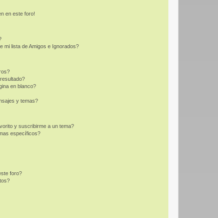
n en este foro!
?
e mi lista de Amigos e Ignorados?
ros?
resultado?
ina en blanco?
nsajes y temas?
vorito y suscribirme a un tema?
emas específicos?
ste foro?
tos?