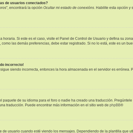
tas de usuarios conectados?
oros", encontrará la opción
Ocultar mi estado de conexións
. Habilite esta opción 
 horaria. Si este es el caso, visite el Panel de Control de Usuario y defina su zon
, como las demás preferencias, debe estar registrado. Si no lo está, este es un b
ndo incorrecto!
a sigue siendo incorrecta, entonces la hora almacenada en el servidor es errónea. 
l paquete de su idioma para el foro o nadie ha creado una traducción. Pregúntele 
r una traducción. Puede encontrar más información en el sitio web de
phpBB
®
 usuario cuando esté viendo los mensajes. Dependiendo de la plantilla que utilic