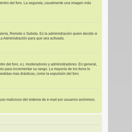
s dentro del foro. La segunda, usualmente una imagen más
alería, Remoto o Subida. Es la administración quien decide si
a Administración para que sea activada.
ro del foro, e.j. moderadores y administradores. En general,
lo para incrementar su rango. La mayoría de los foros lo
edidas mas drásticas, como la expulsión del foro.
el uso malicioso del sistema de e-mail por usuarios anónimos.