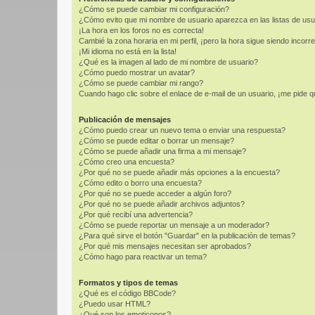
¿Cómo se puede cambiar mi configuración?
¿Cómo evito que mi nombre de usuario aparezca en las listas de us
¡La hora en los foros no es correcta!
Cambié la zona horaria en mi perfil, ¡pero la hora sigue siendo incorre
¡Mi idioma no está en la lista!
¿Qué es la imagen al lado de mi nombre de usuario?
¿Cómo puedo mostrar un avatar?
¿Cómo se puede cambiar mi rango?
Cuando hago clic sobre el enlace de e-mail de un usuario, ¡me pide q
Publicación de mensajes
¿Cómo puedo crear un nuevo tema o enviar una respuesta?
¿Cómo se puede editar o borrar un mensaje?
¿Cómo se puede añadir una firma a mi mensaje?
¿Cómo creo una encuesta?
¿Por qué no se puede añadir más opciones a la encuesta?
¿Cómo edito o borro una encuesta?
¿Por qué no se puede acceder a algún foro?
¿Por qué no se puede añadir archivos adjuntos?
¿Por qué recibí una advertencia?
¿Cómo se puede reportar un mensaje a un moderador?
¿Para qué sirve el botón "Guardar" en la publicación de temas?
¿Por qué mis mensajes necesitan ser aprobados?
¿Cómo hago para reactivar un tema?
Formatos y tipos de temas
¿Qué es el código BBCode?
¿Puedo usar HTML?
¿Qué son los emoticonos?