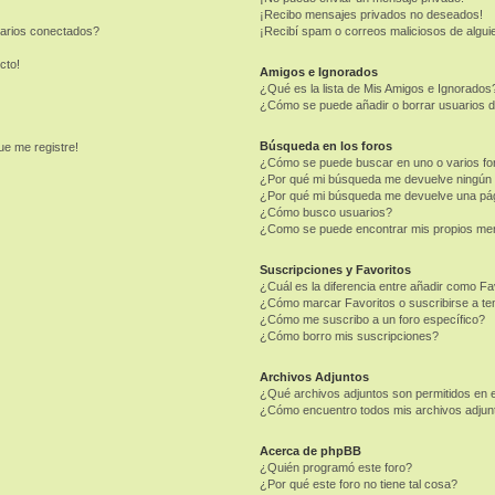
¡Recibo mensajes privados no deseados!
uarios conectados?
¡Recibí spam o correos maliciosos de alguie
cto!
Amigos e Ignorados
¿Qué es la lista de Mis Amigos e Ignorados
¿Cómo se puede añadir o borrar usuarios d
Búsqueda en los foros
ue me registre!
¿Cómo se puede buscar en uno o varios fo
¿Por qué mi búsqueda me devuelve ningún 
¿Por qué mi búsqueda me devuelve una pág
¿Cómo busco usuarios?
¿Como se puede encontrar mis propios me
Suscripciones y Favoritos
¿Cuál es la diferencia entre añadir como Fa
¿Cómo marcar Favoritos o suscribirse a t
¿Cómo me suscribo a un foro específico?
¿Cómo borro mis suscripciones?
Archivos Adjuntos
¿Qué archivos adjuntos son permitidos en e
¿Cómo encuentro todos mis archivos adjun
Acerca de phpBB
¿Quién programó este foro?
¿Por qué este foro no tiene tal cosa?