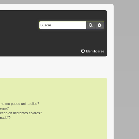
Buscar
Búsqueda avanzad
Identificarse
mo me puedo unir a ellos?
Grupo?
ecen en diferentes colores?
inado"?