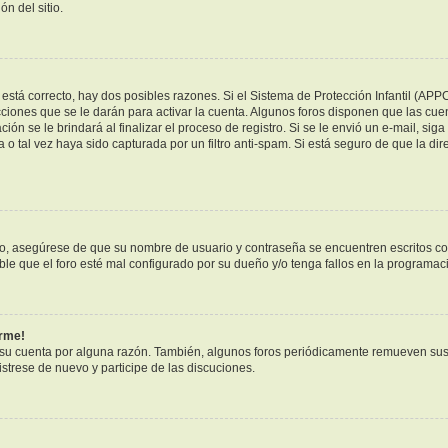
n del sitio.
está correcto, hay dos posibles razones. Si el Sistema de Protección Infantil (APP
ciones que se le darán para activar la cuenta. Algunos foros disponen que las cue
ión se le brindará al finalizar el proceso de registro. Si se le envió un e-mail, sig
 o tal vez haya sido capturada por un filtro anti-spam. Si está seguro de que la di
ero, asegúrese de que su nombre de usuario y contraseña se encuentren escritos c
e que el foro esté mal configurado por su dueño y/o tenga fallos en la programaci
arme!
 su cuenta por alguna razón. También, algunos foros periódicamente remueven sus
istrese de nuevo y participe de las discuciones.