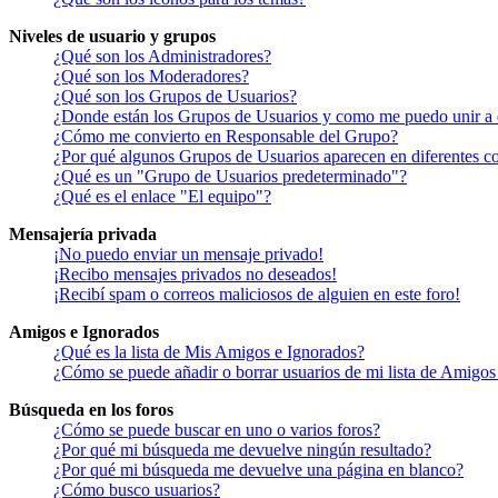
Niveles de usuario y grupos
¿Qué son los Administradores?
¿Qué son los Moderadores?
¿Qué son los Grupos de Usuarios?
¿Donde están los Grupos de Usuarios y como me puedo unir a 
¿Cómo me convierto en Responsable del Grupo?
¿Por qué algunos Grupos de Usuarios aparecen en diferentes co
¿Qué es un "Grupo de Usuarios predeterminado"?
¿Qué es el enlace "El equipo"?
Mensajería privada
¡No puedo enviar un mensaje privado!
¡Recibo mensajes privados no deseados!
¡Recibí spam o correos maliciosos de alguien en este foro!
Amigos e Ignorados
¿Qué es la lista de Mis Amigos e Ignorados?
¿Cómo se puede añadir o borrar usuarios de mi lista de Amigos
Búsqueda en los foros
¿Cómo se puede buscar en uno o varios foros?
¿Por qué mi búsqueda me devuelve ningún resultado?
¿Por qué mi búsqueda me devuelve una página en blanco?
¿Cómo busco usuarios?