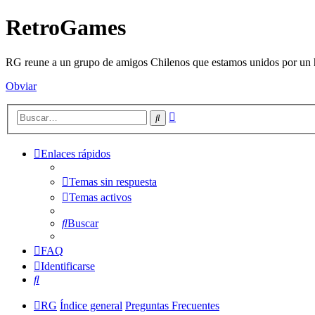
RetroGames
RG reune a un grupo de amigos Chilenos que estamos unidos por un h
Obviar
Búsqueda
Buscar
avanzada
Enlaces rápidos
Temas sin respuesta
Temas activos
Buscar
FAQ
Identificarse
Buscar
RG
Índice general
Preguntas Frecuentes