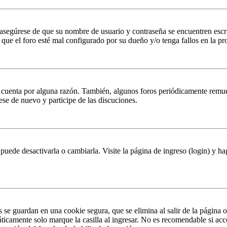
, asegúrese de que su nombre de usuario y contraseña se encuentren esc
que el foro esté mal configurado por su dueño y/o tenga fallos en la pr
u cuenta por alguna razón. También, algunos foros periódicamente remu
rese de nuevo y participe de las discuciones.
puede desactivarla o cambiarla. Visite la página de ingreso (login) y ha
s se guardan en una cookie segura, que se elimina al salir de la página 
ticamente solo marque la casilla al ingresar. No es recomendable si acc