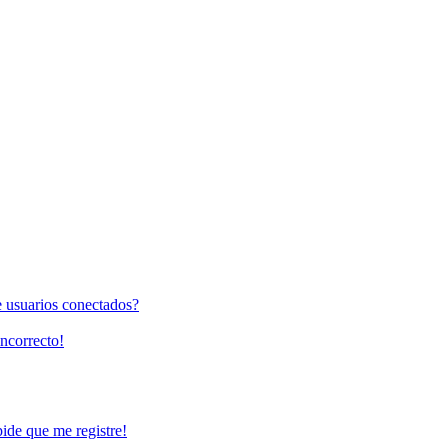
e usuarios conectados?
incorrecto!
pide que me registre!