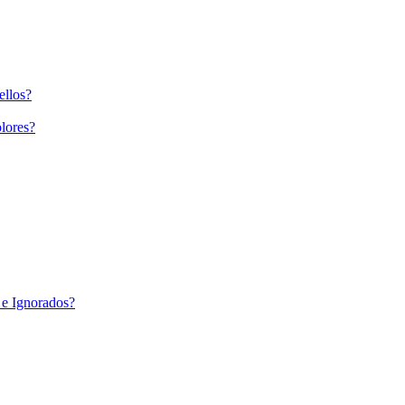
ellos?
lores?
 e Ignorados?