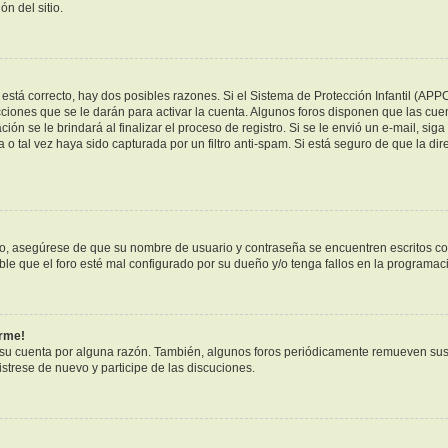
n del sitio.
está correcto, hay dos posibles razones. Si el Sistema de Protección Infantil (APP
ciones que se le darán para activar la cuenta. Algunos foros disponen que las cue
ión se le brindará al finalizar el proceso de registro. Si se le envió un e-mail, sig
 o tal vez haya sido capturada por un filtro anti-spam. Si está seguro de que la di
ero, asegúrese de que su nombre de usuario y contraseña se encuentren escritos c
e que el foro esté mal configurado por su dueño y/o tenga fallos en la programaci
arme!
 su cuenta por alguna razón. También, algunos foros periódicamente remueven sus
istrese de nuevo y participe de las discuciones.