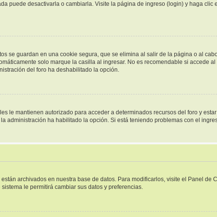
a puede desactivarla o cambiarla. Visite la página de ingreso (login) y haga clic
tos se guardan en una cookie segura, que se elimina al salir de la página o al cab
omáticamente solo marque la casilla al ingresar. No es recomendable si accede al f
inistración del foro ha deshabilitado la opción.
ales le mantienen autorizado para acceder a determinados recursos del foro y esta
i la administración ha habilitado la opción. Si está teniendo problemas con el ingr
s están archivados en nuestra base de datos. Para modificarlos, visite el Panel de
e sistema le permitirá cambiar sus datos y preferencias.