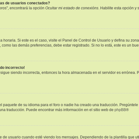
tas de usuarios conectados?
oros", encontrará la opción
Ocultar mi estado de conexións
. Habilite esta opción 
 horaria. Si este es el caso, visite el Panel de Control de Usuario y defina su zon
, como las demás preferencias, debe estar registrado. Si no lo está, este es un b
ndo incorrecto!
a sigue siendo incorrecta, entonces la hora almacenada en el servidor es errónea. 
l paquete de su idioma para el foro o nadie ha creado una traducción. Pregúntele 
r una traducción. Puede encontrar más información en el sitio web de
phpBB
®
 usuario cuando esté viendo los mensajes. Dependiendo de la plantilla que utilic