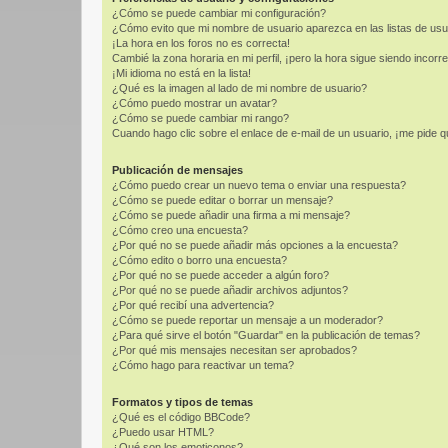
¿Cómo se puede cambiar mi configuración?
¿Cómo evito que mi nombre de usuario aparezca en las listas de us
¡La hora en los foros no es correcta!
Cambié la zona horaria en mi perfil, ¡pero la hora sigue siendo incorre
¡Mi idioma no está en la lista!
¿Qué es la imagen al lado de mi nombre de usuario?
¿Cómo puedo mostrar un avatar?
¿Cómo se puede cambiar mi rango?
Cuando hago clic sobre el enlace de e-mail de un usuario, ¡me pide q
Publicación de mensajes
¿Cómo puedo crear un nuevo tema o enviar una respuesta?
¿Cómo se puede editar o borrar un mensaje?
¿Cómo se puede añadir una firma a mi mensaje?
¿Cómo creo una encuesta?
¿Por qué no se puede añadir más opciones a la encuesta?
¿Cómo edito o borro una encuesta?
¿Por qué no se puede acceder a algún foro?
¿Por qué no se puede añadir archivos adjuntos?
¿Por qué recibí una advertencia?
¿Cómo se puede reportar un mensaje a un moderador?
¿Para qué sirve el botón "Guardar" en la publicación de temas?
¿Por qué mis mensajes necesitan ser aprobados?
¿Cómo hago para reactivar un tema?
Formatos y tipos de temas
¿Qué es el código BBCode?
¿Puedo usar HTML?
¿Qué son los emoticonos?