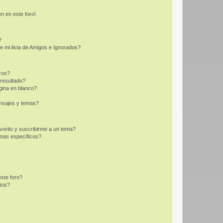
n en este foro!
?
e mi lista de Amigos e Ignorados?
ros?
resultado?
ina en blanco?
nsajes y temas?
vorito y suscribirme a un tema?
emas específicos?
ste foro?
tos?