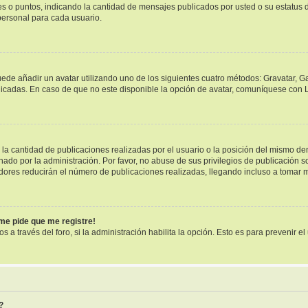
ues o puntos, indicando la cantidad de mensajes publicados por usted o su estatu
ersonal para cada usuario.
uede añadir un avatar utilizando uno de los siguientes cuatro métodos: Gravatar, G
cadas. En caso de que no este disponible la opción de avatar, comuníquese con L
a cantidad de publicaciones realizadas por el usuario o la posición del mismo dent
o por la administración. Por favor, no abuse de sus privilegios de publicación so
dores reducirán el número de publicaciones realizadas, llegando incluso a tomar m
¡me pide que me registre!
s a través del foro, si la administración habilita la opción. Esto es para prevenir 
?