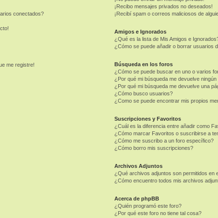
¡Recibo mensajes privados no deseados!
uarios conectados?
¡Recibí spam o correos maliciosos de alguie
cto!
Amigos e Ignorados
¿Qué es la lista de Mis Amigos e Ignorados
¿Cómo se puede añadir o borrar usuarios d
Búsqueda en los foros
ue me registre!
¿Cómo se puede buscar en uno o varios fo
¿Por qué mi búsqueda me devuelve ningún 
¿Por qué mi búsqueda me devuelve una pág
¿Cómo busco usuarios?
¿Como se puede encontrar mis propios me
Suscripciones y Favoritos
¿Cuál es la diferencia entre añadir como Fa
¿Cómo marcar Favoritos o suscribirse a t
¿Cómo me suscribo a un foro específico?
¿Cómo borro mis suscripciones?
Archivos Adjuntos
¿Qué archivos adjuntos son permitidos en e
¿Cómo encuentro todos mis archivos adjun
Acerca de phpBB
¿Quién programó este foro?
¿Por qué este foro no tiene tal cosa?