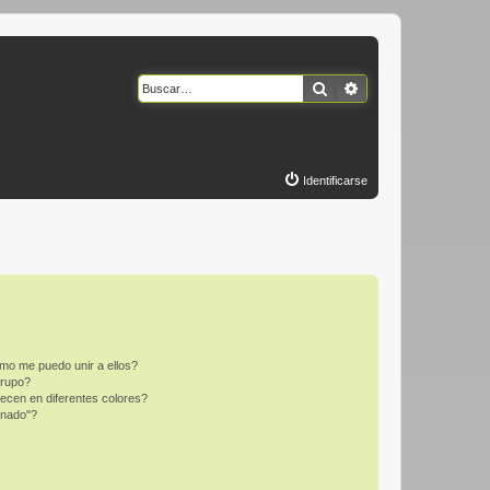
Buscar
Búsqueda avanzad
Identificarse
mo me puedo unir a ellos?
Grupo?
ecen en diferentes colores?
inado"?