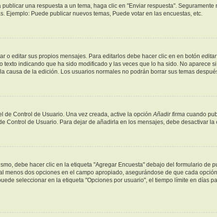
 publicar una respuesta a un tema, haga clic en "Enviar respuesta". Seguramente n
as. Ejemplo: Puede publicar nuevos temas, Puede votar en las encuestas, etc.
r o editar sus propios mensajes. Para editarlos debe hacer clic en en botón
editar
o texto indicando que ha sido modificado y las veces que lo ha sido. No aparece si
y la causa de la edición. Los usuarios normales no podrán borrar sus temas despu
l de Control de Usuario. Una vez creada, active la opción
Añadir firma
cuando publ
 de Control de Usuario. Para dejar de añadirla en los mensajes, debe desactivar la
mo, debe hacer clic en la etiqueta "Agregar Encuesta" debajo del formulario de publ
y al menos dos opciones en el campo apropiado, asegurándose de que cada opción s
de seleccionar en la etiqueta "Opciones por usuario", el tiempo límite en días para