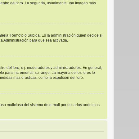
s dentro del foro. La segunda, usualmente una imagen más
alería, Remoto o Subida. Es la administración quien decide si
a Administración para que sea activada.
ro del foro, e.j. moderadores y administradores. En general,
lo para incrementar su rango. La mayoría de los foros lo
edidas mas drásticas, como la expulsión del foro.
el uso malicioso del sistema de e-mail por usuarios anónimos.