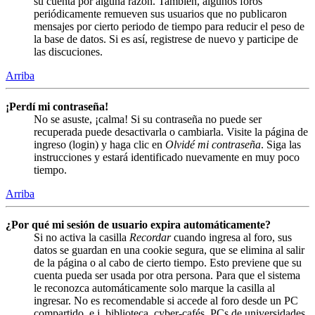
su cuenta por alguna razón. También, algunos foros
periódicamente remueven sus usuarios que no publicaron
mensajes por cierto periodo de tiempo para reducir el peso de
la base de datos. Si es así, registrese de nuevo y participe de
las discuciones.
Arriba
¡Perdí mi contraseña!
No se asuste, ¡calma! Si su contraseña no puede ser
recuperada puede desactivarla o cambiarla. Visite la página de
ingreso (login) y haga clic en
Olvidé mi contraseña
. Siga las
instrucciones y estará identificado nuevamente en muy poco
tiempo.
Arriba
¿Por qué mi sesión de usuario expira automáticamente?
Si no activa la casilla
Recordar
cuando ingresa al foro, sus
datos se guardan en una cookie segura, que se elimina al salir
de la página o al cabo de cierto tiempo. Esto previene que su
cuenta pueda ser usada por otra persona. Para que el sistema
le reconozca automáticamente solo marque la casilla al
ingresar. No es recomendable si accede al foro desde un PC
compartido, e.j. biblioteca, cyber-cafés, PCs de universidades,