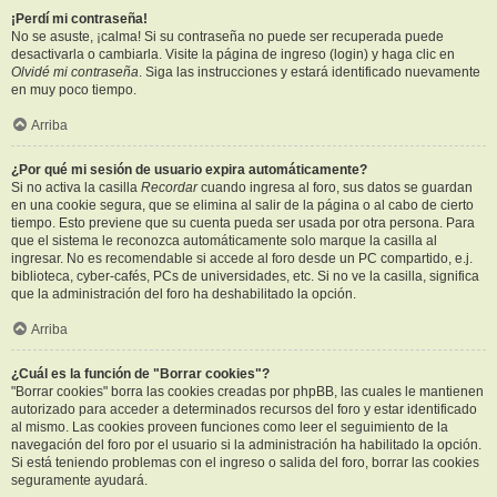
¡Perdí mi contraseña!
No se asuste, ¡calma! Si su contraseña no puede ser recuperada puede
desactivarla o cambiarla. Visite la página de ingreso (login) y haga clic en
Olvidé mi contraseña
. Siga las instrucciones y estará identificado nuevamente
en muy poco tiempo.
Arriba
¿Por qué mi sesión de usuario expira automáticamente?
Si no activa la casilla
Recordar
cuando ingresa al foro, sus datos se guardan
en una cookie segura, que se elimina al salir de la página o al cabo de cierto
tiempo. Esto previene que su cuenta pueda ser usada por otra persona. Para
que el sistema le reconozca automáticamente solo marque la casilla al
ingresar. No es recomendable si accede al foro desde un PC compartido, e.j.
biblioteca, cyber-cafés, PCs de universidades, etc. Si no ve la casilla, significa
que la administración del foro ha deshabilitado la opción.
Arriba
¿Cuál es la función de "Borrar cookies"?
"Borrar cookies" borra las cookies creadas por phpBB, las cuales le mantienen
autorizado para acceder a determinados recursos del foro y estar identificado
al mismo. Las cookies proveen funciones como leer el seguimiento de la
navegación del foro por el usuario si la administración ha habilitado la opción.
Si está teniendo problemas con el ingreso o salida del foro, borrar las cookies
seguramente ayudará.