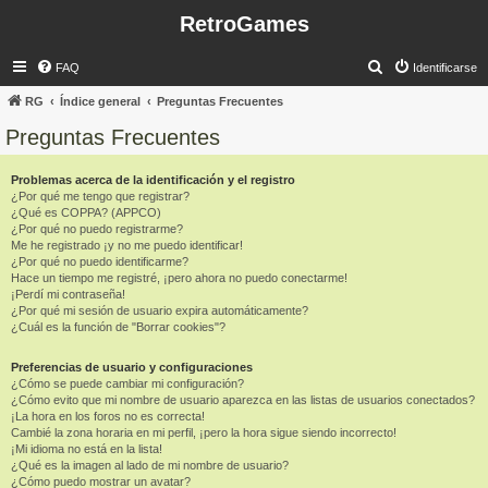
RetroGames
B
FAQ
Identificarse
u
RG
Índice general
Preguntas Frecuentes
s
Preguntas Frecuentes
c
a
Problemas acerca de la identificación y el registro
¿Por qué me tengo que registrar?
r
¿Qué es COPPA? (APPCO)
¿Por qué no puedo registrarme?
Me he registrado ¡y no me puedo identificar!
¿Por qué no puedo identificarme?
Hace un tiempo me registré, ¡pero ahora no puedo conectarme!
¡Perdí mi contraseña!
¿Por qué mi sesión de usuario expira automáticamente?
¿Cuál es la función de "Borrar cookies"?
Preferencias de usuario y configuraciones
¿Cómo se puede cambiar mi configuración?
¿Cómo evito que mi nombre de usuario aparezca en las listas de usuarios conectados?
¡La hora en los foros no es correcta!
Cambié la zona horaria en mi perfil, ¡pero la hora sigue siendo incorrecto!
¡Mi idioma no está en la lista!
¿Qué es la imagen al lado de mi nombre de usuario?
¿Cómo puedo mostrar un avatar?