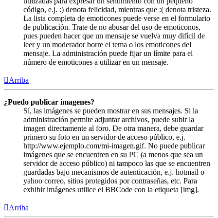
utilizadas para expresar un sentimiento con un pequeño
código, e.j. :) denota felicidad, mientras que :( denota tristeza.
La lista completa de emoticones puede verse en el formulario
de publicación. Trate de no abusar del uso de emoticonos,
pues pueden hacer que un mensaje se vuelva muy difícil de
leer y un moderador borre el tema o los emoticones del
mensaje. La administración puede fijar un límite para el
número de emoticones a utilizar en un mensaje.
Arriba
¿Puedo publicar imagenes?
Sí, las imágenes se pueden mostrar en sus mensajes. Si la
administración permite adjuntar archivos, puede subir la
imagen directamente al foro. De otra manera, debe guardar
primero su foto en un servidor de acceso público, e.j.
http://www.ejemplo.com/mi-imagen.gif. No puede publicar
imágenes que se encuentren en su PC (a menos que sea un
servidor de acceso público) ni tampoco las que se encuentren
guardadas bajo mecanismos de autenticación, e.j. hotmail o
yahoo correo, sitios protegidos por contraseñas, etc. Para
exhibir imágenes utilice el BBCode con la etiqueta [img].
Arriba