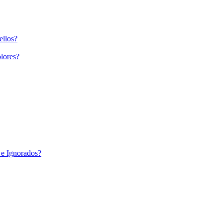
ellos?
lores?
 e Ignorados?