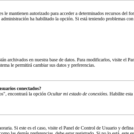
es le mantienen autorizado para acceder a determinados recursos del fo
la administración ha habilitado la opción. Si está teniendo problemas con
están archivados en nuestra base de datos. Para modificarlos, visite el 
istema le permitirá cambiar sus datos y preferencias.
usuarios conectados?
os", encontrará la opción
Ocultar mi estado de conexións
. Habilite est
oraria. Si este es el caso, visite el Panel de Control de Usuario y defin
omo las demás preferencias, debe estar registrado. Si no lo está, este