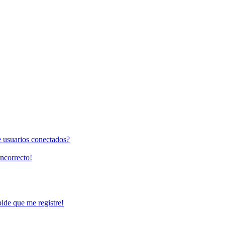
e usuarios conectados?
incorrecto!
pide que me registre!