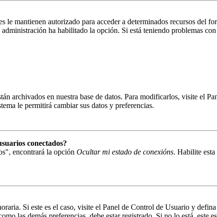
es le mantienen autorizado para acceder a determinados recursos del fo
la administración ha habilitado la opción. Si está teniendo problemas con
están archivados en nuestra base de datos. Para modificarlos, visite el 
istema le permitirá cambiar sus datos y preferencias.
usuarios conectados?
os", encontrará la opción
Ocultar mi estado de conexións
. Habilite est
oraria. Si este es el caso, visite el Panel de Control de Usuario y defin
omo las demás preferencias, debe estar registrado. Si no lo está, este