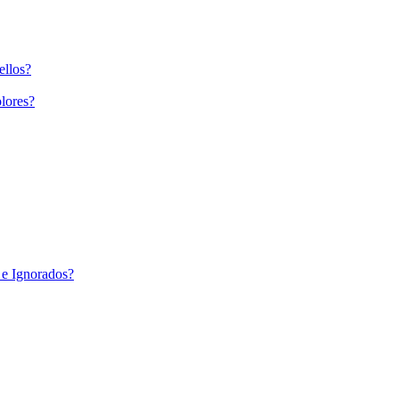
ellos?
lores?
 e Ignorados?