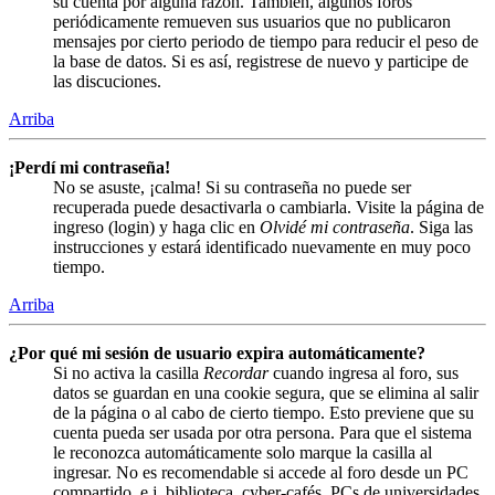
su cuenta por alguna razón. También, algunos foros
periódicamente remueven sus usuarios que no publicaron
mensajes por cierto periodo de tiempo para reducir el peso de
la base de datos. Si es así, registrese de nuevo y participe de
las discuciones.
Arriba
¡Perdí mi contraseña!
No se asuste, ¡calma! Si su contraseña no puede ser
recuperada puede desactivarla o cambiarla. Visite la página de
ingreso (login) y haga clic en
Olvidé mi contraseña
. Siga las
instrucciones y estará identificado nuevamente en muy poco
tiempo.
Arriba
¿Por qué mi sesión de usuario expira automáticamente?
Si no activa la casilla
Recordar
cuando ingresa al foro, sus
datos se guardan en una cookie segura, que se elimina al salir
de la página o al cabo de cierto tiempo. Esto previene que su
cuenta pueda ser usada por otra persona. Para que el sistema
le reconozca automáticamente solo marque la casilla al
ingresar. No es recomendable si accede al foro desde un PC
compartido, e.j. biblioteca, cyber-cafés, PCs de universidades,