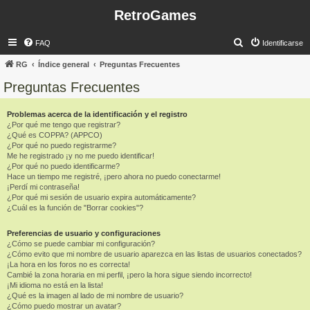
RetroGames
B
FAQ
Identificarse
u
RG
Índice general
Preguntas Frecuentes
s
Preguntas Frecuentes
c
a
Problemas acerca de la identificación y el registro
¿Por qué me tengo que registrar?
r
¿Qué es COPPA? (APPCO)
¿Por qué no puedo registrarme?
Me he registrado ¡y no me puedo identificar!
¿Por qué no puedo identificarme?
Hace un tiempo me registré, ¡pero ahora no puedo conectarme!
¡Perdí mi contraseña!
¿Por qué mi sesión de usuario expira automáticamente?
¿Cuál es la función de "Borrar cookies"?
Preferencias de usuario y configuraciones
¿Cómo se puede cambiar mi configuración?
¿Cómo evito que mi nombre de usuario aparezca en las listas de usuarios conectados?
¡La hora en los foros no es correcta!
Cambié la zona horaria en mi perfil, ¡pero la hora sigue siendo incorrecto!
¡Mi idioma no está en la lista!
¿Qué es la imagen al lado de mi nombre de usuario?
¿Cómo puedo mostrar un avatar?