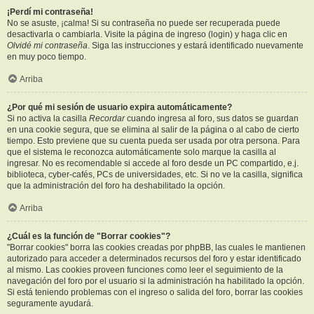
¡Perdí mi contraseña!
No se asuste, ¡calma! Si su contraseña no puede ser recuperada puede
desactivarla o cambiarla. Visite la página de ingreso (login) y haga clic en
Olvidé mi contraseña
. Siga las instrucciones y estará identificado nuevamente
en muy poco tiempo.
Arriba
¿Por qué mi sesión de usuario expira automáticamente?
Si no activa la casilla
Recordar
cuando ingresa al foro, sus datos se guardan
en una cookie segura, que se elimina al salir de la página o al cabo de cierto
tiempo. Esto previene que su cuenta pueda ser usada por otra persona. Para
que el sistema le reconozca automáticamente solo marque la casilla al
ingresar. No es recomendable si accede al foro desde un PC compartido, e.j.
biblioteca, cyber-cafés, PCs de universidades, etc. Si no ve la casilla, significa
que la administración del foro ha deshabilitado la opción.
Arriba
¿Cuál es la función de "Borrar cookies"?
"Borrar cookies" borra las cookies creadas por phpBB, las cuales le mantienen
autorizado para acceder a determinados recursos del foro y estar identificado
al mismo. Las cookies proveen funciones como leer el seguimiento de la
navegación del foro por el usuario si la administración ha habilitado la opción.
Si está teniendo problemas con el ingreso o salida del foro, borrar las cookies
seguramente ayudará.