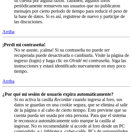
su cuenta por alguna razón. También, algunos foros
periódicamente remueven sus usuarios que no publicaron
mensajes por cierto periodo de tiempo para reducir el peso de
la base de datos. Si es así, registrese de nuevo y participe de
las discuciones.
Arriba
¡Perdí mi contraseña!
No se asuste, ¡calma! Si su contraseña no puede ser
recuperada puede desactivarla o cambiarla. Visite la página de
ingreso (login) y haga clic en
Olvidé mi contraseña
. Siga las
instrucciones y estará identificado nuevamente en muy poco
tiempo.
Arriba
¿Por qué mi sesión de usuario expira automáticamente?
Si no activa la casilla
Recordar
cuando ingresa al foro, sus
datos se guardan en una cookie segura, que se elimina al salir
de la página o al cabo de cierto tiempo. Esto previene que su
cuenta pueda ser usada por otra persona. Para que el sistema
le reconozca automáticamente solo marque la casilla al
ingresar. No es recomendable si accede al foro desde un PC
compartido, e.j. biblioteca, cyber-cafés, PCs de universidades,