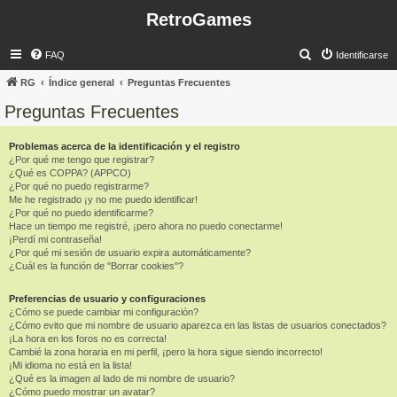
RetroGames
B
FAQ
Identificarse
u
RG
Índice general
Preguntas Frecuentes
s
Preguntas Frecuentes
c
a
Problemas acerca de la identificación y el registro
¿Por qué me tengo que registrar?
r
¿Qué es COPPA? (APPCO)
¿Por qué no puedo registrarme?
Me he registrado ¡y no me puedo identificar!
¿Por qué no puedo identificarme?
Hace un tiempo me registré, ¡pero ahora no puedo conectarme!
¡Perdí mi contraseña!
¿Por qué mi sesión de usuario expira automáticamente?
¿Cuál es la función de "Borrar cookies"?
Preferencias de usuario y configuraciones
¿Cómo se puede cambiar mi configuración?
¿Cómo evito que mi nombre de usuario aparezca en las listas de usuarios conectados?
¡La hora en los foros no es correcta!
Cambié la zona horaria en mi perfil, ¡pero la hora sigue siendo incorrecto!
¡Mi idioma no está en la lista!
¿Qué es la imagen al lado de mi nombre de usuario?
¿Cómo puedo mostrar un avatar?