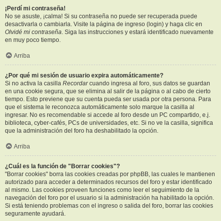
¡Perdí mi contraseña!
No se asuste, ¡calma! Si su contraseña no puede ser recuperada puede
desactivarla o cambiarla. Visite la página de ingreso (login) y haga clic en
Olvidé mi contraseña
. Siga las instrucciones y estará identificado nuevamente
en muy poco tiempo.
Arriba
¿Por qué mi sesión de usuario expira automáticamente?
Si no activa la casilla
Recordar
cuando ingresa al foro, sus datos se guardan
en una cookie segura, que se elimina al salir de la página o al cabo de cierto
tiempo. Esto previene que su cuenta pueda ser usada por otra persona. Para
que el sistema le reconozca automáticamente solo marque la casilla al
ingresar. No es recomendable si accede al foro desde un PC compartido, e.j.
biblioteca, cyber-cafés, PCs de universidades, etc. Si no ve la casilla, significa
que la administración del foro ha deshabilitado la opción.
Arriba
¿Cuál es la función de "Borrar cookies"?
"Borrar cookies" borra las cookies creadas por phpBB, las cuales le mantienen
autorizado para acceder a determinados recursos del foro y estar identificado
al mismo. Las cookies proveen funciones como leer el seguimiento de la
navegación del foro por el usuario si la administración ha habilitado la opción.
Si está teniendo problemas con el ingreso o salida del foro, borrar las cookies
seguramente ayudará.