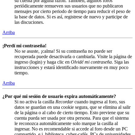
su cuenta por alguna razón. También, algunos foros
periódicamente remueven sus usuarios que no publicaron
mensajes por cierto periodo de tiempo para reducir el peso de
la base de datos. Si es así, registrese de nuevo y participe de
las discuciones.
Arriba
¡Perdí mi contraseña!
No se asuste, ¡calma! Si su contraseña no puede ser
recuperada puede desactivarla o cambiarla. Visite la página de
ingreso (login) y haga clic en
Olvidé mi contraseña
. Siga las
instrucciones y estará identificado nuevamente en muy poco
tiempo.
Arriba
¿Por qué mi sesión de usuario expira automáticamente?
Si no activa la casilla
Recordar
cuando ingresa al foro, sus
datos se guardan en una cookie segura, que se elimina al salir
de la página o al cabo de cierto tiempo. Esto previene que su
cuenta pueda ser usada por otra persona. Para que el sistema
le reconozca automáticamente solo marque la casilla al
ingresar. No es recomendable si accede al foro desde un PC
compartido, e.j. biblioteca, cyber-cafés, PCs de universidades,