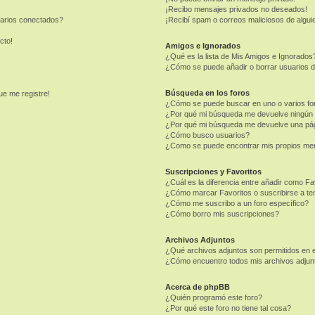
¡Recibo mensajes privados no deseados!
uarios conectados?
¡Recibí spam o correos maliciosos de alguie
cto!
Amigos e Ignorados
¿Qué es la lista de Mis Amigos e Ignorados
¿Cómo se puede añadir o borrar usuarios d
Búsqueda en los foros
ue me registre!
¿Cómo se puede buscar en uno o varios fo
¿Por qué mi búsqueda me devuelve ningún 
¿Por qué mi búsqueda me devuelve una pág
¿Cómo busco usuarios?
¿Como se puede encontrar mis propios me
Suscripciones y Favoritos
¿Cuál es la diferencia entre añadir como Fa
¿Cómo marcar Favoritos o suscribirse a t
¿Cómo me suscribo a un foro específico?
¿Cómo borro mis suscripciones?
Archivos Adjuntos
¿Qué archivos adjuntos son permitidos en e
¿Cómo encuentro todos mis archivos adjun
Acerca de phpBB
¿Quién programó este foro?
¿Por qué este foro no tiene tal cosa?