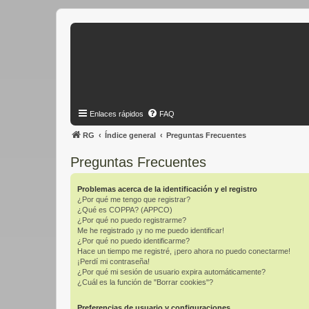
Enlaces rápidos
FAQ
RG
Índice general
Preguntas Frecuentes
Preguntas Frecuentes
Problemas acerca de la identificación y el registro
¿Por qué me tengo que registrar?
¿Qué es COPPA? (APPCO)
¿Por qué no puedo registrarme?
Me he registrado ¡y no me puedo identificar!
¿Por qué no puedo identificarme?
Hace un tiempo me registré, ¡pero ahora no puedo conectarme!
¡Perdí mi contraseña!
¿Por qué mi sesión de usuario expira automáticamente?
¿Cuál es la función de "Borrar cookies"?
Preferencias de usuario y configuraciones