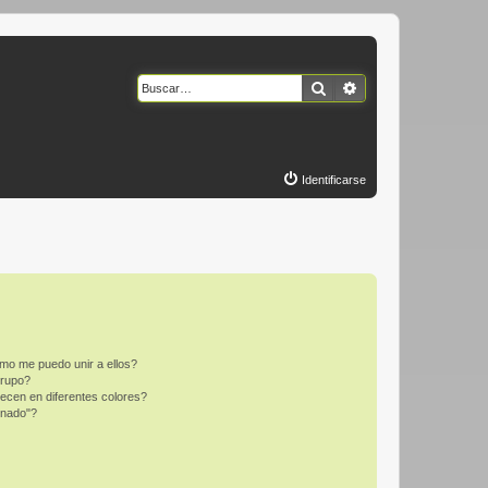
Buscar
Búsqueda avanzad
Identificarse
mo me puedo unir a ellos?
Grupo?
ecen en diferentes colores?
inado"?