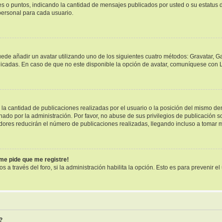
ues o puntos, indicando la cantidad de mensajes publicados por usted o su estatu
ersonal para cada usuario.
uede añadir un avatar utilizando uno de los siguientes cuatro métodos: Gravatar, G
cadas. En caso de que no este disponible la opción de avatar, comuníquese con L
a cantidad de publicaciones realizadas por el usuario o la posición del mismo dent
o por la administración. Por favor, no abuse de sus privilegios de publicación so
dores reducirán el número de publicaciones realizadas, llegando incluso a tomar m
¡me pide que me registre!
s a través del foro, si la administración habilita la opción. Esto es para prevenir 
?