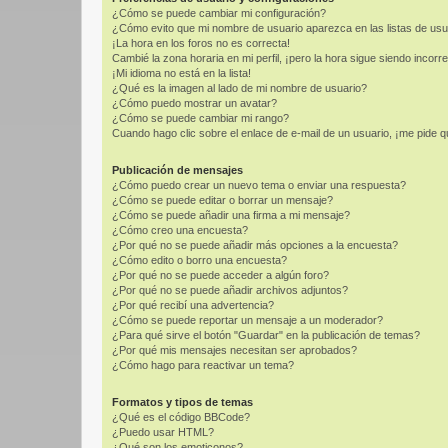
¿Cómo se puede cambiar mi configuración?
¿Cómo evito que mi nombre de usuario aparezca en las listas de us
¡La hora en los foros no es correcta!
Cambié la zona horaria en mi perfil, ¡pero la hora sigue siendo incorre
¡Mi idioma no está en la lista!
¿Qué es la imagen al lado de mi nombre de usuario?
¿Cómo puedo mostrar un avatar?
¿Cómo se puede cambiar mi rango?
Cuando hago clic sobre el enlace de e-mail de un usuario, ¡me pide q
Publicación de mensajes
¿Cómo puedo crear un nuevo tema o enviar una respuesta?
¿Cómo se puede editar o borrar un mensaje?
¿Cómo se puede añadir una firma a mi mensaje?
¿Cómo creo una encuesta?
¿Por qué no se puede añadir más opciones a la encuesta?
¿Cómo edito o borro una encuesta?
¿Por qué no se puede acceder a algún foro?
¿Por qué no se puede añadir archivos adjuntos?
¿Por qué recibí una advertencia?
¿Cómo se puede reportar un mensaje a un moderador?
¿Para qué sirve el botón "Guardar" en la publicación de temas?
¿Por qué mis mensajes necesitan ser aprobados?
¿Cómo hago para reactivar un tema?
Formatos y tipos de temas
¿Qué es el código BBCode?
¿Puedo usar HTML?
¿Qué son los emoticonos?