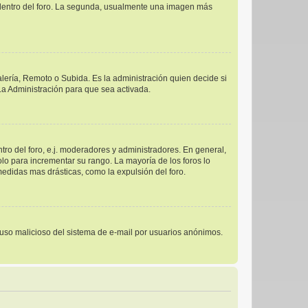
s dentro del foro. La segunda, usualmente una imagen más
alería, Remoto o Subida. Es la administración quien decide si
a Administración para que sea activada.
ro del foro, e.j. moderadores y administradores. En general,
lo para incrementar su rango. La mayoría de los foros lo
edidas mas drásticas, como la expulsión del foro.
el uso malicioso del sistema de e-mail por usuarios anónimos.