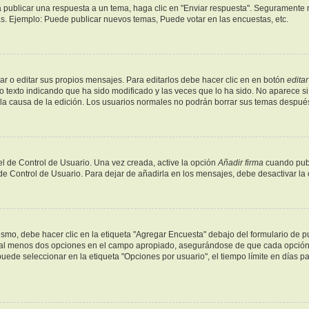
 publicar una respuesta a un tema, haga clic en "Enviar respuesta". Seguramente n
as. Ejemplo: Puede publicar nuevos temas, Puede votar en las encuestas, etc.
r o editar sus propios mensajes. Para editarlos debe hacer clic en en botón
editar
o texto indicando que ha sido modificado y las veces que lo ha sido. No aparece si
y la causa de la edición. Los usuarios normales no podrán borrar sus temas despu
l de Control de Usuario. Una vez creada, active la opción
Añadir firma
cuando publ
 de Control de Usuario. Para dejar de añadirla en los mensajes, debe desactivar la
mo, debe hacer clic en la etiqueta "Agregar Encuesta" debajo del formulario de publ
y al menos dos opciones en el campo apropiado, asegurándose de que cada opción s
de seleccionar en la etiqueta "Opciones por usuario", el tiempo límite en días para