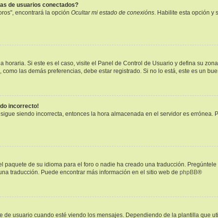
tas de usuarios conectados?
oros", encontrará la opción
Ocultar mi estado de conexións
. Habilite esta opción 
 horaria. Si este es el caso, visite el Panel de Control de Usuario y defina su zon
, como las demás preferencias, debe estar registrado. Si no lo está, este es un b
ndo incorrecto!
a sigue siendo incorrecta, entonces la hora almacenada en el servidor es errónea. 
l paquete de su idioma para el foro o nadie ha creado una traducción. Pregúntele 
r una traducción. Puede encontrar más información en el sitio web de
phpBB
®
 usuario cuando esté viendo los mensajes. Dependiendo de la plantilla que utilic