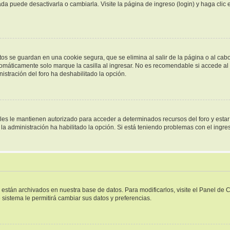
a puede desactivarla o cambiarla. Visite la página de ingreso (login) y haga clic
tos se guardan en una cookie segura, que se elimina al salir de la página o al cab
omáticamente solo marque la casilla al ingresar. No es recomendable si accede al f
inistración del foro ha deshabilitado la opción.
ales le mantienen autorizado para acceder a determinados recursos del foro y esta
i la administración ha habilitado la opción. Si está teniendo problemas con el ingr
s están archivados en nuestra base de datos. Para modificarlos, visite el Panel de
e sistema le permitirá cambiar sus datos y preferencias.