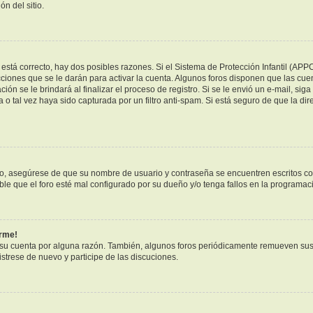
n del sitio.
está correcto, hay dos posibles razones. Si el Sistema de Protección Infantil (APP
ciones que se le darán para activar la cuenta. Algunos foros disponen que las cue
ión se le brindará al finalizar el proceso de registro. Si se le envió un e-mail, sig
 o tal vez haya sido capturada por un filtro anti-spam. Si está seguro de que la di
ero, asegúrese de que su nombre de usuario y contraseña se encuentren escritos c
e que el foro esté mal configurado por su dueño y/o tenga fallos en la programaci
arme!
 su cuenta por alguna razón. También, algunos foros periódicamente remueven sus
istrese de nuevo y participe de las discuciones.