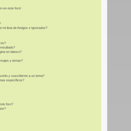
n en este foro!
?
e mi lista de Amigos e Ignorados?
ros?
resultado?
ina en blanco?
nsajes y temas?
vorito y suscribirme a un tema?
emas específicos?
ste foro?
tos?