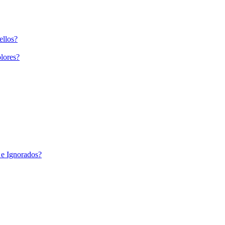
ellos?
lores?
 e Ignorados?