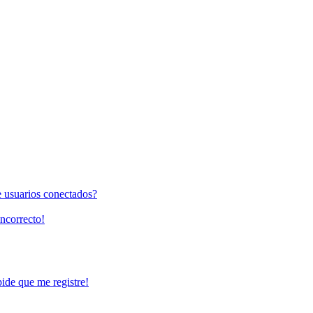
e usuarios conectados?
incorrecto!
pide que me registre!