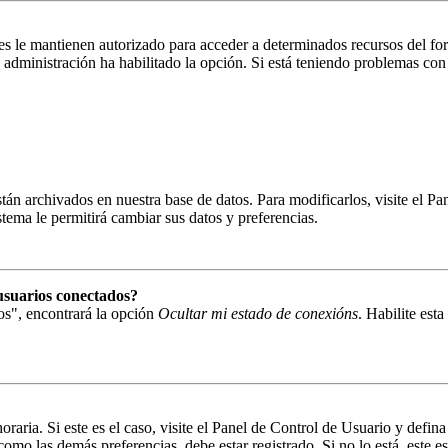
es le mantienen autorizado para acceder a determinados recursos del fo
la administración ha habilitado la opción. Si está teniendo problemas con
están archivados en nuestra base de datos. Para modificarlos, visite el 
istema le permitirá cambiar sus datos y preferencias.
usuarios conectados?
os", encontrará la opción
Ocultar mi estado de conexións
. Habilite est
oraria. Si este es el caso, visite el Panel de Control de Usuario y defin
omo las demás preferencias, debe estar registrado. Si no lo está, este