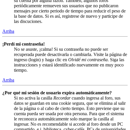
su cuenta por alguna razón. También, algunos foros
periódicamente remueven sus usuarios que no publicaron
mensajes por cierto periodo de tiempo para reducir el peso de
la base de datos. Si es así, registrese de nuevo y participe de
las discuciones.
Arriba
¡Perdí mi contraseña!
No se asuste, ¡calma! Si su contraseña no puede ser
recuperada puede desactivarla o cambiarla. Visite la página de
ingreso (login) y haga clic en
Olvidé mi contraseña
. Siga las
instrucciones y estará identificado nuevamente en muy poco
tiempo.
Arriba
¿Por qué mi sesión de usuario expira automáticamente?
Si no activa la casilla
Recordar
cuando ingresa al foro, sus
datos se guardan en una cookie segura, que se elimina al salir
de la página o al cabo de cierto tiempo. Esto previene que su
cuenta pueda ser usada por otra persona. Para que el sistema
le reconozca automáticamente solo marque la casilla al
ingresar. No es recomendable si accede al foro desde un PC
compartido, e.j. biblioteca, cyber-cafés, PCs de universidades,